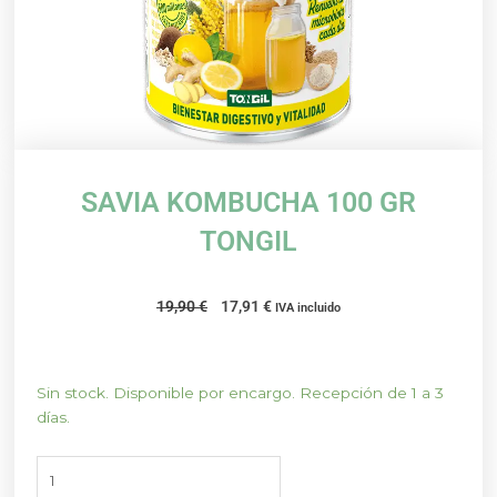
SAVIA KOMBUCHA 100 GR
TONGIL
El
El
19,90
€
17,91
€
IVA incluido
precio
precio
original
actual
era:
es:
SAVIA
Sin stock. Disponible por encargo. Recepción de 1 a 3
19,90 €.
17,91 €.
KOMBUCHA
días.
100
GR
TONGIL