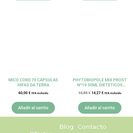
El
El
precio
precio
original
actual
era:
es:
15,85 €.
14,27 €.
MICO CORD 70 CÁPSULAS
PHYTOBIOPOLE MIX PROST
HIFAS DA TERRA
Nº19 50ML DIETETICOS
INTERSA
60,00
€
15,85
€
14,27
€
IVA incluido
IVA incluido
Añadir al carrito
Añadir al carrito
Blog
Contacto