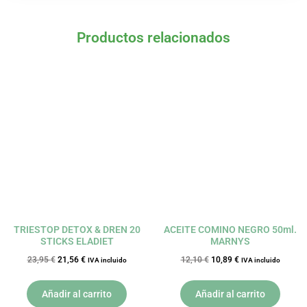
Productos relacionados
El
El
El
El
precio
precio
precio
precio
original
actual
original
actual
era:
es:
era:
es:
23,95 €.
21,56 €.
12,10 €.
10,89 €.
TRIESTOP DETOX & DREN 20
ACEITE COMINO NEGRO 50ml.
STICKS ELADIET
MARNYS
23,95
€
21,56
€
12,10
€
10,89
€
IVA incluido
IVA incluido
Añadir al carrito
Añadir al carrito