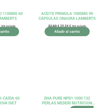
O 1100MG 60
ACEITE PRIMULA 1000MG 90
LAMBERTS
CÁPSULAS ONAGRA LAMBERTS
€
32,60
€
29,34
€
IVA incluido
IVA incluido
carrito
Añadir al carrito
El
precio
l
actual
es:
.
13,86 €.
I-CAÍDA 60
DHA PURE NPD1 1000 132
OVA DIET
PERLAS MEDERI NUTRICION
INTEGRATIVA