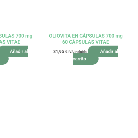
SULAS 700 mg
OLIOVITA EN CÁPSULAS 700 mg
AS VITAE
60 CÁPSULAS VITAE
Añadir al
Añadir al
31,95
€
IVA incluido
carrito
El
El
El
precio
precio
precio
l
actual
original
actual
es:
era:
es:
.
44,96 €.
28,57 €.
25,71 €.