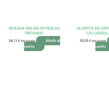
NUADHA 400 MG 90 PERLAS
OLIOVITA EN CÁP
PROVINAT
120 CÁPSUL
Añadir al
38,11
€
53,25
€
IVA incluido
IVA incluido
carrito
carrito
El
El
El
precio
precio
precio
original
actual
origina
era:
es:
era:
29,70 €.
26,73 €.
49,95 €