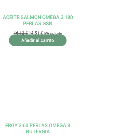
ACEITE SALMON OMEGA 3 180
PERLAS GSN
16,12
€
14,51
€
IVA incluido
Añadir al carrito
El
El
precio
precio
original
actual
era:
es:
19,00 €.
17,10 €.
ERGY 3 60 PERLAS OMEGA 3
NUTERGIA