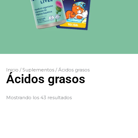
Inicio
/
Suplementos
/ Ácidos grasos
Ácidos grasos
Mostrando los 43 resultados
El
El
El
precio
precio
precio
original
actual
origina
era:
es:
era: