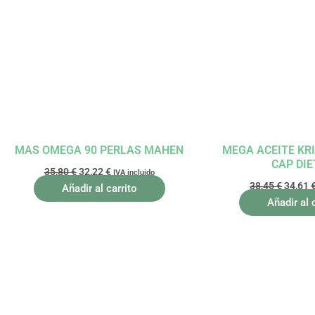
precio
precio
precio
original
actual
origina
era:
es:
era:
35,80 €.
32,22 €.
38,45 €
MAS OMEGA 90 PERLAS MAHEN
MEGA ACEITE KRI
CAP DIE
35,80
€
32,22
€
IVA incluido
38,45
€
34,61
Añadir al carrito
Añadir al 