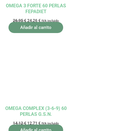
OMEGA 3 FORTE 60 PERLAS
FEPADIET
26,95
€
24,26
€
IVA incluido
Añadir al carrito
El
El
precio
precio
original
actual
era:
es:
14,12 €.
12,71 €.
OMEGA COMPLEX (3-6-9) 60
PERLAS G.S.N.
14,12
€
12,71
€
IVA incluido
Añadir al carrito