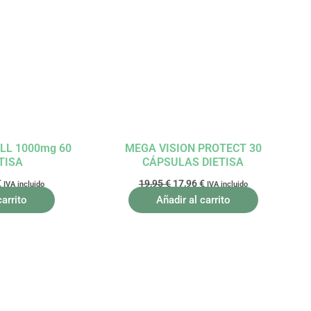
precio
precio
precio
l
actual
original
actual
es:
era:
es:
.
34,61 €.
19,95 €.
17,96 €.
LL 1000mg 60
MEGA VISION PROTECT 30
TISA
CÁPSULAS DIETISA
€
19,95
€
17,96
€
IVA incluido
IVA incluido
carrito
Añadir al carrito