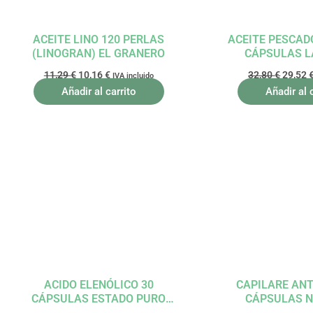
ACEITE LINO 120 PERLAS
ACEITE PESCAD
(LINOGRAN) EL GRANERO
CÁPSULAS 
11,29
€
10,16
€
32,80
€
29,52
IVA incluido
Añadir al carrito
Añadir al 
El
El
El
precio
precio
precio
original
actual
origina
era:
es:
era:
17,20 €.
15,48 €.
15,40 €
ACIDO ELENÓLICO 30
CAPILARE ANT
CÁPSULAS ESTADO PURO
CÁPSULAS N
TONGIL