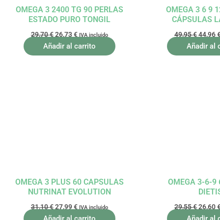
OMEGA 3 2400 TG 90 PERLAS
OMEGA 3 6 9 
ESTADO PURO TONGIL
CÁPSULAS 
29,70
€
26,73
€
49,95
€
44,96
IVA incluido
Añadir al carrito
Añadir al 
El
El
El
precio
precio
precio
original
actual
origina
era:
es:
era:
31,10 €.
27,99 €.
29,55 €
OMEGA 3 PLUS 60 CAPSULAS
OMEGA 3-6-9 
NUTRINAT EVOLUTION
DIETI
31,10
€
27,99
€
29,55
€
26,60
IVA incluido
Añadir al carrito
Añadir al 