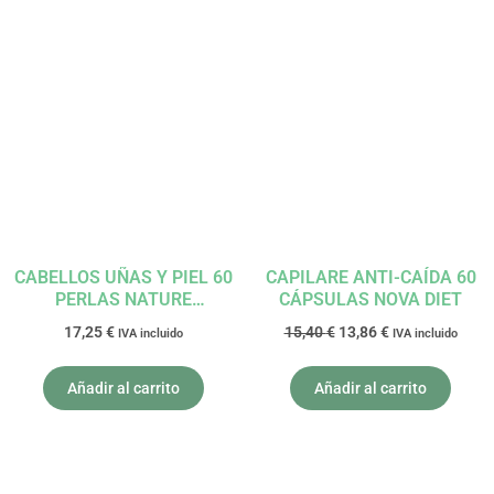
El
El
precio
precio
original
actual
era:
es:
15,40 €.
13,86 €.
CABELLOS UÑAS Y PIEL 60
CAPILARE ANTI-CAÍDA 60
PERLAS NATURE
CÁPSULAS NOVA DIET
ESSENTIAL
17,25
€
15,40
€
13,86
€
IVA incluido
IVA incluido
Añadir al carrito
Añadir al carrito
El
El
El
El
precio
precio
precio
precio