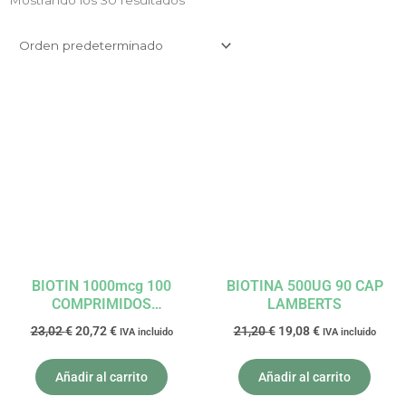
Mostrando los 30 resultados
El
El
El
El
precio
precio
precio
precio
original
actual
original
actual
era:
es:
era:
es:
23,02 €.
20,72 €.
21,20 €.
19,08 €.
BIOTIN 1000mcg 100
BIOTINA 500UG 90 CAP
COMPRIMIDOS
LAMBERTS
SUBLUNGUALES SOLARAY
23,02
€
20,72
€
21,20
€
19,08
€
IVA incluido
IVA incluido
Añadir al carrito
Añadir al carrito