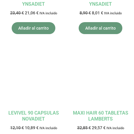
YNSADIET
YNSADIET
23,40
€
21,06
€
8,90
€
8,01
€
IVA incluido
IVA incluido
Añadir al carrito
Añadir al carrito
El
El
El
El
precio
precio
precio
precio
original
actual
original
actual
era:
es:
era:
es:
12,10 €.
10,89 €.
32,85 €.
29,57 €.
LEVIVEL 90 CAPSULAS
MAXI HAIR 60 TABLETAS
NOVADIET
LAMBERTS
12,10
€
10,89
€
32,85
€
29,57
€
IVA incluido
IVA incluido