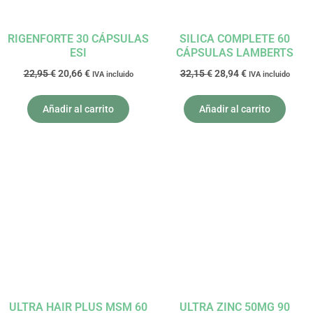
RIGENFORTE 30 CÁPSULAS
SILICA COMPLETE 60
ESI
CÁPSULAS LAMBERTS
22,95
€
20,66
€
32,15
€
28,94
€
IVA incluido
IVA incluido
Añadir al carrito
Añadir al carrito
El
El
El
El
precio
precio
precio
precio
original
actual
original
actual
era:
es:
era:
es:
39,75 €.
35,78 €.
42,20 €.
37,98 €.
ULTRA HAIR PLUS MSM 60
ULTRA ZINC 50MG 90