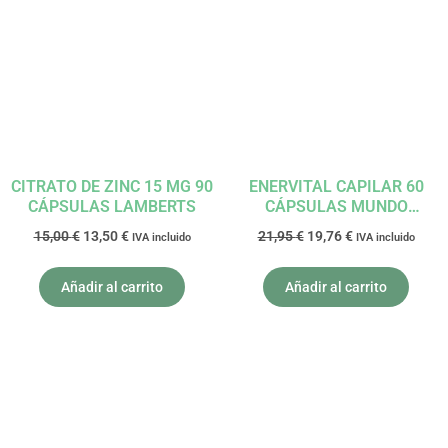
original
actual
original
actual
era:
es:
era:
es:
15,00 €.
13,50 €.
21,95 €.
19,76 €.
CITRATO DE ZINC 15 MG 90
ENERVITAL CAPILAR 60
CÁPSULAS LAMBERTS
CÁPSULAS MUNDO
NATURAL
15,00
€
13,50
€
21,95
€
19,76
€
IVA incluido
IVA incluido
Añadir al carrito
Añadir al carrito
El
El
El
El
precio
precio
precio
precio
original
actual
original
actual
era:
es:
era:
es:
42,10 €.
37,89 €.
19,15 €.
17,24 €.