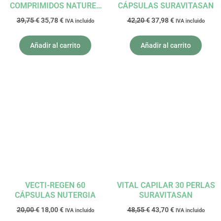
COMPRIMIDOS NATURES
CÁPSULAS SURAVITASAN
PLUS
39,75
€
35,78
€
42,20
€
37,98
€
IVA incluido
IVA incluido
Añadir al carrito
Añadir al carrito
El
El
El
El
precio
precio
precio
precio
original
actual
original
actual
era:
es:
era:
es:
20,00 €.
18,00 €.
48,55 €.
43,70 €.
VECTI-REGEN 60
VITAL CAPILAR 30 PERLAS
CÁPSULAS NUTERGIA
SURAVITASAN
20,00
€
18,00
€
48,55
€
43,70
€
IVA incluido
IVA incluido