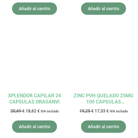
Añadir al carrito
Añadir al carrito
El
El
El
El
precio
precio
precio
precio
original
actual
original
actual
era:
es:
era:
es:
20,69 €.
18,62 €.
19,25 €.
17,33 €.
XPLENDOR CAPILAR 24
ZINC PVH QUELADO 25MG
CAPSULAS DRASANVI
100 CÁPSULAS
SURAVITASAN
20,69
€
18,62
€
19,25
€
17,33
€
IVA incluido
IVA incluido
Añadir al carrito
Añadir al carrito