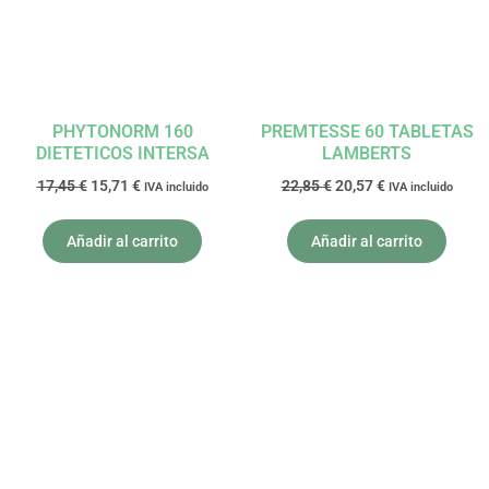
PHYTONORM 160
PREMTESSE 60 TABLETAS
DIETETICOS INTERSA
LAMBERTS
17,45
€
15,71
€
22,85
€
20,57
€
IVA incluido
IVA incluido
Añadir al carrito
Añadir al carrito
El
El
El
El
precio
precio
precio
precio
original
actual
original
actual
era:
es:
era:
es:
22,95 €.
20,66 €.
32,15 €.
28,94 €.