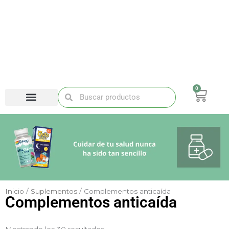
Ir
al
contenido
0
Carri
Buscar
Buscar
Inicio
/
Suplementos
/ Complementos anticaída
Complementos anticaída