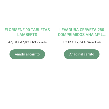
FLORISENE 90 TABLETAS
LEVADURA CERVEZA 280
LAMBERTS
COMPRIMIDOS ANA Mª LA
JUSTICIA
42,10
€
37,89
€
19,15
€
17,24
€
IVA incluido
IVA incluido
Añadir al carrito
Añadir al carrito
El
El
El
El
precio
precio
precio
precio
original
actual
original
actual
era:
es:
era:
es:
9,99 €.
8,99 €.
8,45 €.
7,61 €.