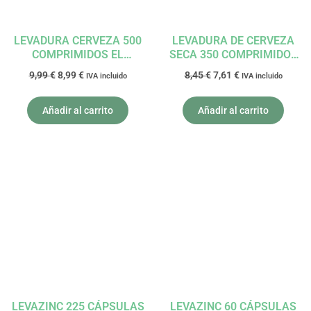
LEVADURA CERVEZA 500
LEVADURA DE CERVEZA
COMPRIMIDOS EL
SECA 350 COMPRIMIDOS
GRANERO
SANTIVERI
9,99
€
8,99
€
8,45
€
7,61
€
IVA incluido
IVA incluido
Añadir al carrito
Añadir al carrito
El
El
El
El
precio
precio
precio
precio
original
actual
original
actual
era:
es:
era:
es:
23,40 €.
21,06 €.
8,90 €.
8,01 €.
LEVAZINC 225 CÁPSULAS
LEVAZINC 60 CÁPSULAS