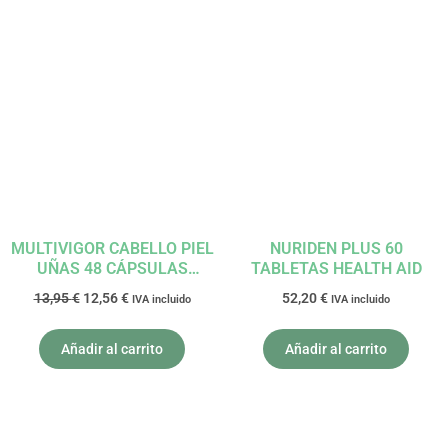
El
El
precio
precio
original
actual
era:
es:
13,95 €.
12,56 €.
MULTIVIGOR CABELLO PIEL
NURIDEN PLUS 60
UÑAS 48 CÁPSULAS
TABLETAS HEALTH AID
SANTIVERI
13,95
€
12,56
€
52,20
€
IVA incluido
IVA incluido
Añadir al carrito
Añadir al carrito
El
El
precio
precio