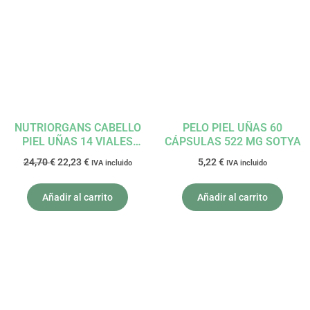
original
actual
era:
es:
24,70 €.
22,23 €.
NUTRIORGANS CABELLO
PELO PIEL UÑAS 60
PIEL UÑAS 14 VIALES
CÁPSULAS 522 MG SOTYA
TONGIL
24,70
€
22,23
€
5,22
€
IVA incluido
IVA incluido
Añadir al carrito
Añadir al carrito
El
El
El
El
precio
precio
precio
precio
original
actual
original
actual
era:
es:
era:
es:
17,45 €.
15,71 €.
22,85 €.
20,57 €.