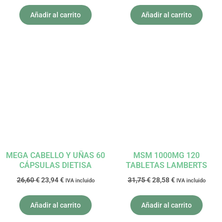
Añadir al carrito
Añadir al carrito
El
El
El
El
precio
precio
precio
precio
original
actual
original
actual
era:
es:
era:
es:
26,60 €.
23,94 €.
31,75 €.
28,58 €.
MEGA CABELLO Y UÑAS 60
MSM 1000MG 120
CÁPSULAS DIETISA
TABLETAS LAMBERTS
26,60
€
23,94
€
31,75
€
28,58
€
IVA incluido
IVA incluido
Añadir al carrito
Añadir al carrito