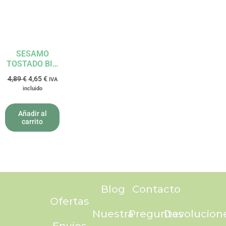
SESAMO
TOSTADO BIO
400GR EL
4,89
€
4,65
€
IVA
GRANERO
incluido
Añadir al
carrito
Blog
Contacto
Ofertas
Nuestra
Preguntas
Devolucion