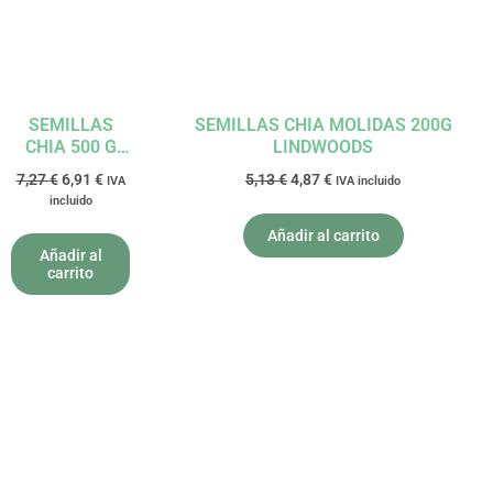
SEMILLAS
SEMILLAS CHIA MOLIDAS 200G
CHIA 500 G
LINDWOODS
BIO
7,27
€
6,91
€
5,13
€
4,87
€
IVA
IVA incluido
NATURGREEN
incluido
Añadir al carrito
Añadir al
carrito
El
El
El
El
precio
precio
precio
precio
original
actual
original
actual
era:
es:
era:
es:
4,95 €.
4,70 €.
6,61 €.
6,28 €.