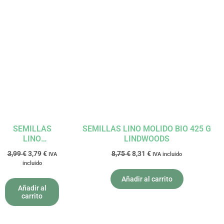
El
El
El
El
precio
precio
precio
precio
original
actual
original
actual
era:
es:
era:
es:
3,99 €.
3,79 €.
8,75 €.
8,31 €.
SEMILLAS
SEMILLAS LINO MOLIDO BIO 425 G
LINO
LINDWOODS
DORADAS
3,99
€
3,79
€
8,75
€
8,31
€
IVA
IVA incluido
MOLIDAS BIO
incluido
250G SOL
NATURAL
Añadir al carrito
Añadir al
carrito