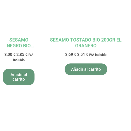
SESAMO
SESAMO TOSTADO BIO 200GR EL
NEGRO BIO
GRANERO
200G EL
3,00
€
2,85
€
3,69
€
3,51
€
IVA
IVA incluido
GRANERO
incluido
Añadir al carrito
Añadir al
carrito
El
El
precio
precio
original
actual
era:
es:
4,89 €.
4,65 €.