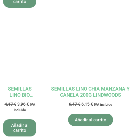
carrito
El
El
El
El
precio
precio
precio
precio
original
actual
original
actual
era:
es:
era:
es:
4,17 €.
3,96 €.
6,47 €.
6,15 €.
SEMILLAS
SEMILLAS LINO CHIA MANZANA Y
LINO BIO
CANELA 200G LINDWOODS
500GR EL
4,17
€
3,96
€
6,47
€
6,15
€
IVA
IVA incluido
GRANERO
incluido
Añadir al carrito
Añadir al
carrito