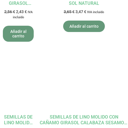
GIRASOL
SOL NATURAL
225G BIO
2,56
€
2,43
€
3,65
€
3,47
€
IVA
IVA incluido
NATURGREEN
incluido
Añadir al carrito
Añadir al
carrito
El
El
El
El
precio
precio
precio
precio
original
actual
original
actual
era:
es:
era:
es:
5,69 €.
5,41 €.
8,05 €.
7,65 €.
SEMILLAS DE
SEMILLAS DE LINO MOLIDO CON
LINO MOLIDO
CAÑAMO GIRASOL CALABAZA SESAMO Y