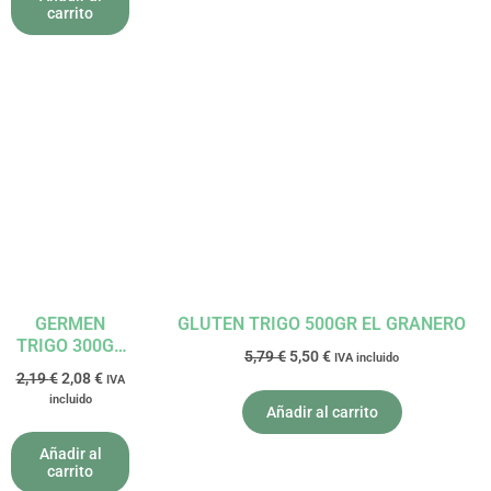
carrito
El
El
El
El
precio
precio
precio
precio
original
actual
original
actual
era:
es:
era:
es:
2,19 €.
2,08 €.
5,79 €.
5,50 €.
GERMEN
GLUTEN TRIGO 500GR EL GRANERO
TRIGO 300GR
5,79
€
5,50
€
IVA incluido
EL GRANERO
2,19
€
2,08
€
IVA
incluido
Añadir al carrito
Añadir al
carrito