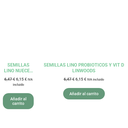
El
El
El
El
precio
precio
precio
precio
original
actual
original
actual
era:
es:
era:
es:
6,47 €.
6,15 €.
6,47 €.
6,15 €.
SEMILLAS
SEMILLAS LINO PROBIOTICOS Y VIT D
LINO NUECES
LINWOODS
ALMENDRAS
6,47
€
6,15
€
6,47
€
6,15
€
IVA
IVA incluido
Y Q10 200gr
incluido
LINWOODS
Añadir al carrito
Añadir al
carrito
El
El
El
El