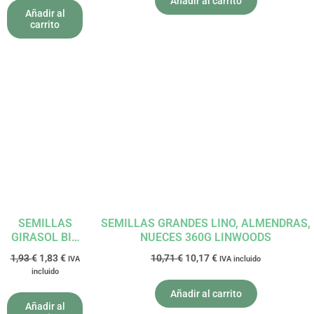
Añadir al carrito
Añadir al
carrito
El
El
El
El
precio
precio
precio
precio
original
actual
original
actual
era:
es:
era:
es:
1,93 €.
1,83 €.
10,71 €.
10,17 €.
SEMILLAS
SEMILLAS GRANDES LINO, ALMENDRAS,
GIRASOL BIO
NUECES 360G LINWOODS
250GR EL
1,93
€
1,83
€
10,71
€
10,17
€
IVA
IVA incluido
GRANERO
incluido
Añadir al carrito
Añadir al