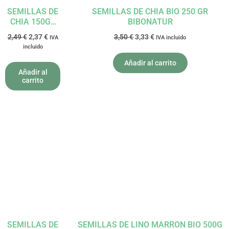
SEMILLAS DE
SEMILLAS DE CHIA BIO 250 GR
CHIA 150GR
BIBONATUR
BIO EL
2,49
€
2,37
€
3,50
€
3,33
€
IVA
IVA incluido
GRANERO
incluido
Añadir al carrito
Añadir al
carrito
El
El
El
El
precio
precio
precio
precio
original
actual
original
actual
era:
es:
era:
es:
2,56 €.
2,43 €.
3,65 €.
3,47 €.
SEMILLAS DE
SEMILLAS DE LINO MARRON BIO 500G