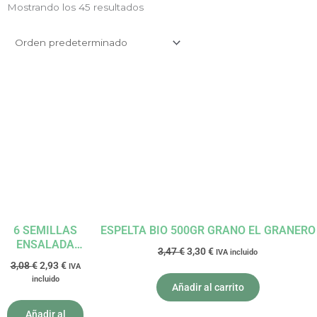
Mostrando los 45 resultados
El
El
El
El
precio
precio
precio
precio
original
actual
original
actual
era:
es:
era:
es:
3,08 €.
2,93 €.
3,47 €.
3,30 €.
6 SEMILLAS
ESPELTA BIO 500GR GRANO EL GRANERO
ENSALADA
3,47
€
3,30
€
IVA incluido
225G
3,08
€
2,93
€
IVA
NATUGREEN
incluido
Añadir al carrito
Añadir al