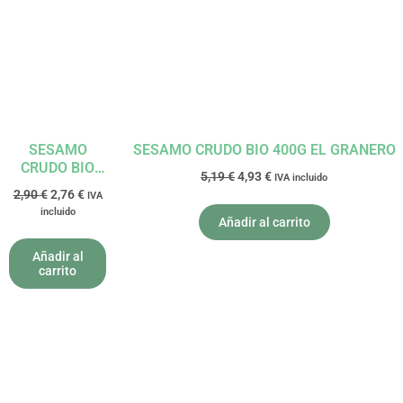
era:
es:
era:
es:
2,90 €.
2,76 €.
5,19 €.
4,93 €.
SESAMO
SESAMO CRUDO BIO 400G EL GRANERO
CRUDO BIO
5,19
€
4,93
€
IVA incluido
200GR EL
2,90
€
2,76
€
IVA
GRANERO
incluido
Añadir al carrito
Añadir al
carrito
El
El
El
El
precio
precio
precio
precio
original
actual
original
actual
era:
es:
era:
es:
3,00 €.
2,85 €.
3,69 €.
3,51 €.