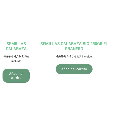
era:
es:
era:
es:
4,38 €.
4,16 €.
4,68 €.
4,45 €.
SEMILLAS
SEMILLAS CALABAZA BIO 250GR EL
CALABAZA
GRANERO
250G TU BIO
4,38
€
4,16
€
4,68
€
4,45
€
IVA
IVA incluido
NATURGREEN
incluido
Añadir al carrito
Añadir al
carrito
El
El
El
El
precio
precio
precio
precio
original
actual
original
actual
era:
es:
era:
es: