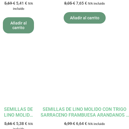
BIO 200G
ARANDANOS BIO 200G VITASEEDS EL
5,69
€
5,41
€
8,05
€
7,65
€
IVA
IVA incluido
VITASEEDS EL
GRANERO
incluido
GRANERO
Añadir al carrito
Añadir al
carrito
El
El
El
El
precio
precio
precio
precio
original
actual
original
actual
era:
es:
era:
es:
5,66 €.
5,38 €.
6,99 €.
6,64 €.
SEMILLAS DE
SEMILLAS DE LINO MOLIDO CON TRIGO
LINO MOLIDO
SARRACENO FRAMBUESA ARANDANOS Y
CON TRIGO
FRESAS BIO 200G VITASEEDS EL
5,66
€
5,38
€
6,99
€
6,64
€
IVA
IVA incluido
SARRACENO
GRANERO