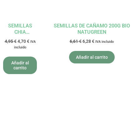
SEMILLAS
SEMILLAS DE CAÑAMO 200G BIO
CHIA
NATUGREEN
MOLIDAS BIO
4,95
€
4,70
€
6,61
€
6,28
€
IVA
IVA incluido
200G SOL
incluido
NATURAL
Añadir al carrito
Añadir al
carrito
El
El
El
El
precio
precio
precio
precio
original
actual
original
actual
era:
es:
era:
es:
7,78 €.
7,39 €.
4,98 €.
4,73 €.