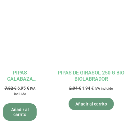
El
El
El
El
precio
precio
precio
precio
original
actual
original
actual
era:
es:
era:
es:
7,32 €.
6,95 €.
2,04 €.
1,94 €.
PIPAS
PIPAS DE GIRASOL 250 G BIO
CALABAZA
BIOLABRADOR
BIO 500G
7,32
€
6,95
€
2,04
€
1,94
€
IVA
IVA incluido
BIOLABRADOR
incluido
Añadir al carrito
Añadir al
carrito
El
El
El
El