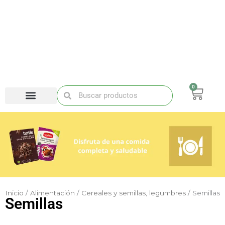
Ir
al
contenido
0
Carri
Buscar
Buscar
Inicio
/
Alimentación
/
Cereales y semillas, legumbres
/ Semillas
Semillas