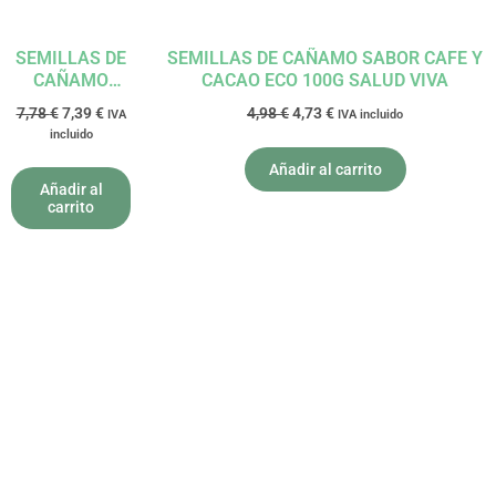
SEMILLAS DE
SEMILLAS DE CAÑAMO SABOR CAFE Y
CAÑAMO
CACAO ECO 100G SALUD VIVA
PELADAS 225
7,78
€
7,39
€
4,98
€
4,73
€
IVA
IVA incluido
G LINDWOODS
incluido
Añadir al carrito
Añadir al
carrito
El
El
El
El
precio
precio
precio
precio
original
actual
original
actual
era:
es:
era:
es:
2,49 €.
2,37 €.
3,50 €.
3,33 €.