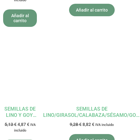
incluido
ALMENDRAS
COCO Y NISBS
Añadir al carrito
DE CACAO BIO
Añadir al
carrito
200G
VITASEEDS EL
GRANERO
El
El
El
El
precio
precio
precio
precio
original
actual
original
actual
era:
es:
era:
es:
5,13 €.
4,87 €.
9,28 €.
8,82 €.
SEMILLAS DE
SEMILLAS DE
LINO Y GOYI
LINO/GIRASOL/CALABAZA/SÉSAMO/GOJ
MOLIDAS BIO
425GR LINWOODS
5,13
€
4,87
€
9,28
€
8,82
€
IVA
IVA incluido
200 G
incluido
LINDWOODS