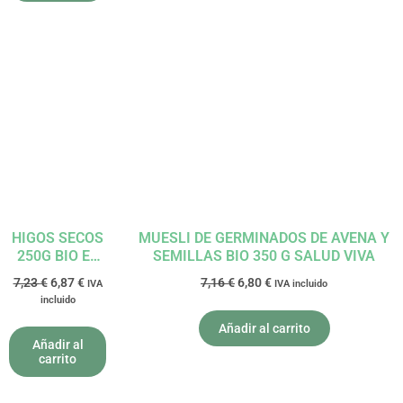
El
El
El
El
precio
precio
precio
precio
original
actual
original
actual
era:
es:
era:
es:
7,23 €.
6,87 €.
7,16 €.
6,80 €.
HIGOS SECOS
MUESLI DE GERMINADOS DE AVENA Y
250G BIO EL
SEMILLAS BIO 350 G SALUD VIVA
GRANERO
7,23
€
6,87
€
7,16
€
6,80
€
IVA
IVA incluido
incluido
Añadir al carrito
Añadir al
carrito