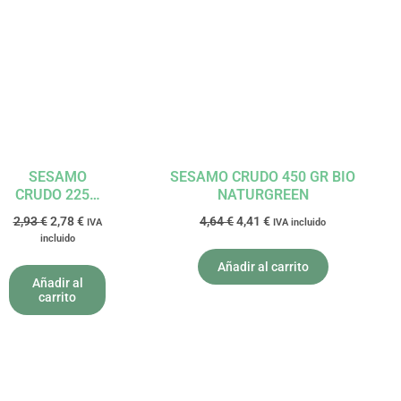
precio
precio
precio
precio
original
actual
original
actual
era:
es:
era:
es:
2,93 €.
2,78 €.
4,64 €.
4,41 €.
SESAMO
SESAMO CRUDO 450 GR BIO
CRUDO 225G
NATURGREEN
BIO
2,93
€
2,78
€
4,64
€
4,41
€
IVA
IVA incluido
NATURGREEN
incluido
Añadir al carrito
Añadir al
carrito
El
El
El
El
precio
precio
precio
precio
original
actual
original
actual