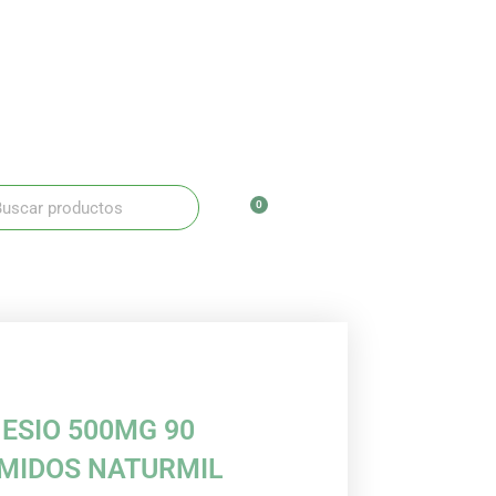
ar
scar
0
Carrito
ESIO 500MG 90
MIDOS NATURMIL