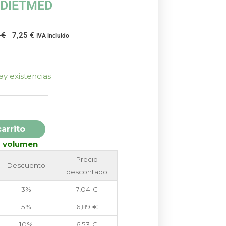
DIETMED
El
El
6
€
7,25
€
IVA incluido
precio
precio
original
actual
era:
es:
ay existencias
8,06 €.
7,25 €.
carrito
r volumen
Precio
Descuento
descontado
3%
7,04
€
5%
6,89
€
10%
6,53
€