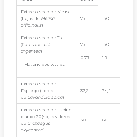
Extracto seco de Melisa
(hojas de
Melisa
75
150
officinalis
)
Extracto seco de Tila
(flores de
Tilia
75
150
argentea
)
0,75
1,5
– Flavonoides totales
Extracto seco de
Espliego (flores
37,2
74,4
de
Lavandula spica
)
Extracto seco de Espino
blanco 30(hojas y flores
30
60
de
Crataegus
oxycantha
)