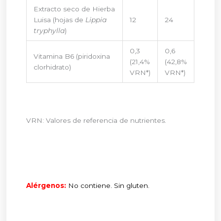
Extracto seco de Hierba
Luisa (hojas de
Lippia
12
24
tryphylla
)
0,3
0,6
Vitamina B6 (piridoxina
(21,4%
(42,8%
clorhidrato)
VRN*)
VRN*)
VRN: Valores de referencia de nutrientes.
Alérgenos:
No con
tiene. Sin gluten.