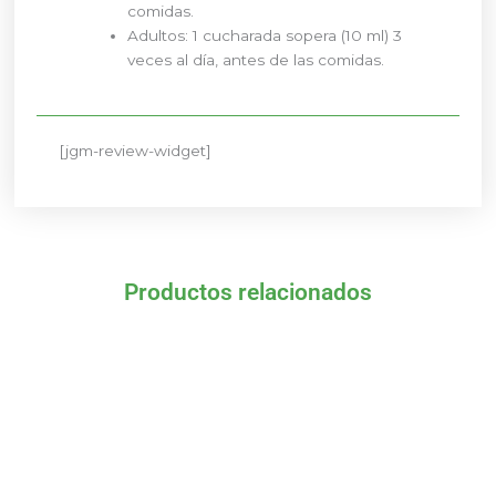
comidas.
Adultos: 1 cucharada sopera (10 ml) 3
veces al día, antes de las comidas.
[jgm-review-widget]
Productos relacionados
El
El
El
El
precio
precio
precio
precio
original
actual
original
actual
era:
es:
era:
es:
17,27 €.
15,54 €.
11,10 €.
9,99 €.