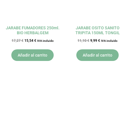
JARABE FUMADORES 250ml.
JARABE OSITO SANITO
BIO HERBALGEM
TRIPITA 150ML TONGIL
17,27
€
15,54
€
11,10
€
9,99
€
IVA incluido
IVA incluido
Añadir al carrito
Añadir al carrito
El
El
El
El
precio
precio
precio
precio
original
actual
original
actual
era:
es:
era:
es:
21,95 €.
19,76 €.
24,58 €.
22,12 €.