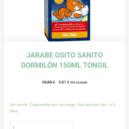
JARABE OSITO SANITO
DORMILÓN 150ML TONGIL
El
El
10,90
€
9,81
€
IVA incluido
precio
precio
original
actual
era:
es:
JARABE
Sin stock. Disponible por encargo. Recepción de 1 a 3
10,90 €.
9,81 €.
OSITO
días.
SANITO
DORMILÓN