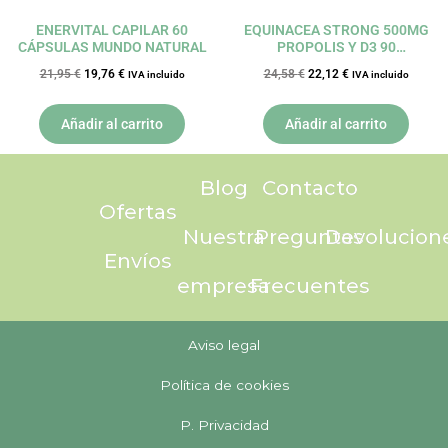
ENERVITAL CAPILAR 60
EQUINACEA STRONG 500MG
CÁPSULAS MUNDO NATURAL
PROPOLIS Y D3 90
COMPRIMIDOS NATURMIL
21,95
€
19,76
€
24,58
€
22,12
€
IVA incluido
IVA incluido
DIETMED
Añadir al carrito
Añadir al carrito
Blog
Contacto
Ofertas
Nuestra
Preguntas
Devolucion
Envíos
empresa
Frecuentes
Aviso legal
Política de cookies
P. Privacidad