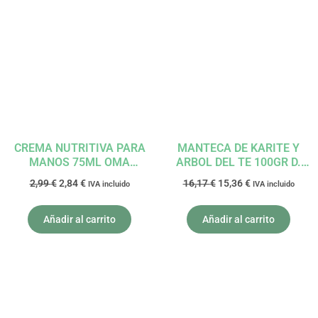
precio
precio
precio
precio
original
actual
original
actual
era:
es:
era:
es:
2,99 €.
2,84 €.
16,17 €.
15,36 €.
CREMA NUTRITIVA PARA
MANTECA DE KARITE Y
MANOS 75ML OMA
ARBOL DEL TE 100GR D.
GERTRUDE
INTERSA
2,99
€
2,84
€
16,17
€
15,36
€
IVA incluido
IVA incluido
Añadir al carrito
Añadir al carrito
El
El
precio
precio
original
actual
era:
es: