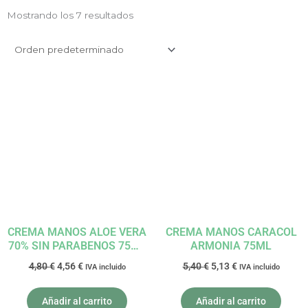
Mostrando los 7 resultados
El
El
El
El
precio
precio
precio
precio
original
actual
original
actual
era:
es:
era:
es:
4,80 €.
4,56 €.
5,40 €.
5,13 €.
CREMA MANOS ALOE VERA
CREMA MANOS CARACOL
70% SIN PARABENOS 75ML
ARMONIA 75ML
LAIS
4,80
€
4,56
€
5,40
€
5,13
€
IVA incluido
IVA incluido
Añadir al carrito
Añadir al carrito