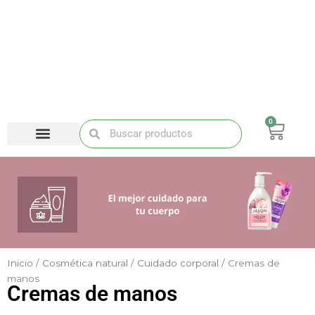
Ir
al
contenido
0
Carri
Buscar
Buscar
Inicio
/
Cosmética natural
/
Cuidado corporal
/ Cremas de
manos
Cremas de manos