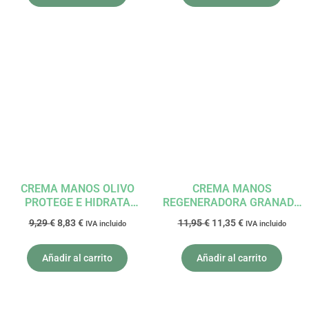
El
El
El
El
precio
precio
precio
precio
original
actual
original
actual
era:
es:
era:
es:
9,29 €.
8,83 €.
11,95 €.
11,35 €.
CREMA MANOS OLIVO
CREMA MANOS
PROTEGE E HIDRATA
REGENERADORA GRANADA
100ML CORPORE SANO
WELEDA
9,29
€
8,83
€
11,95
€
11,35
€
IVA incluido
IVA incluido
Añadir al carrito
Añadir al carrito
El
El
El
El