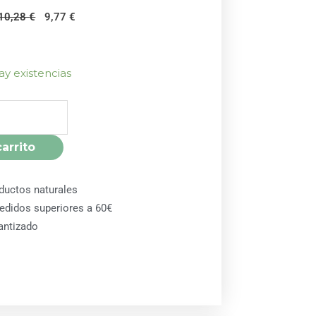
El
El
10,28
€
9,77
€
precio
precio
original
actual
era:
es:
ay existencias
10,28 €.
9,77 €.
carrito
ductos naturales
pedidos superiores a 60€
antizado