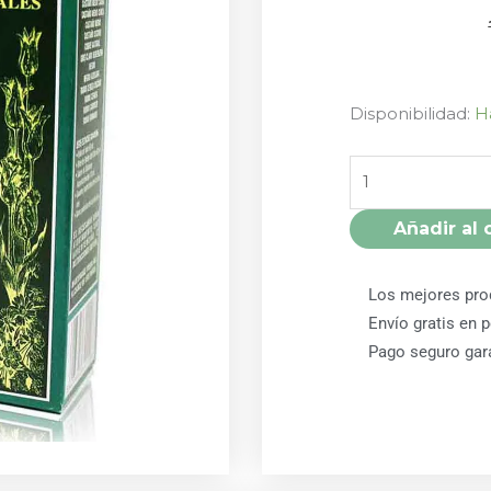
HENNATINT
Disponibilidad:
H
NEGRO
AZULADO
cantidad
Añadir al 
Los mejores pro
Envío gratis en 
Pago seguro gar