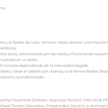
amo
inte y el fijador de color, remover hasta obtener una mezc
etálicos)
llos secos, comenzando por las raíces y friccionando suave
envuélvalo en un paño.
40 minutos dependiendo de la intensidad elegida.
lada y lavar el cabello con champú a la henna Radhe Shya
l bálsamo acondicionador.
xyethyl Soyamine Dioleate, Isopropyl Alcohol, Oleic Acid, 
heat Protein Derivative, Propanediol, Glycerin, p-Aminoph