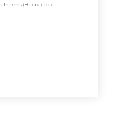
ia Inermis (Henna) Leaf
El
El
precio
precio