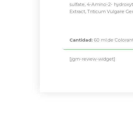
sulfate, 4-Amino-2- hydroxy
Extract, Triticum Vulgare G
Cantidad:
60 ml.de Coloran
[jgm-review-widget]
El
El
precio
precio