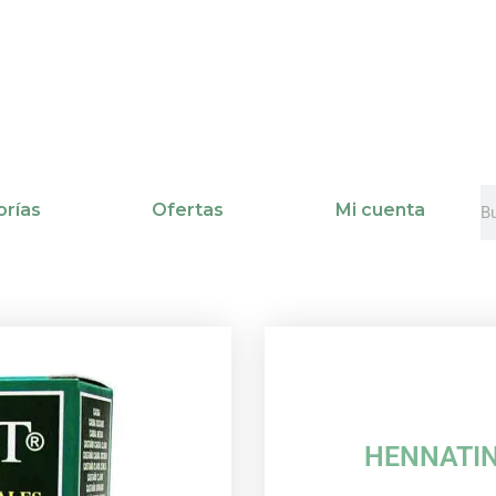
B
B
rías
Ofertas
Mi cuenta
HENNATI