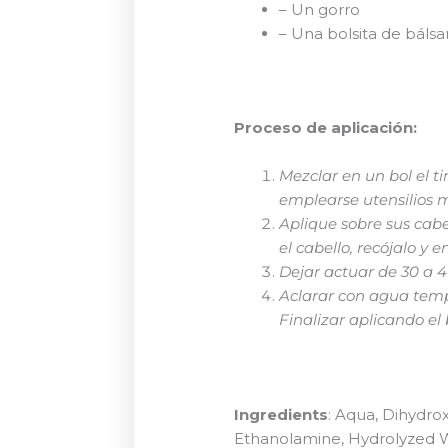
– Un gorro
– Una bolsita de báls
Proceso de aplicación:
Mezclar en un bol el t
emplearse utensilios m
Aplique sobre sus cabe
el cabello, recójalo y 
Dejar actuar de 30 a 
Aclarar con agua temp
Finalizar aplicando e
Ingredients
: Aqua, Dihydro
Ethanolamine, Hydrolyzed W