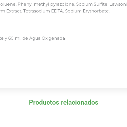
toluene, Phenyl methyl pyrazolone, Sodium Sulfite, Lawson
erm Extract, Tetrasodium EDTA, Sodium Erythorbate.
te y 60 ml. de Agua Oxigenada
Productos relacionados
El
El
El
El
precio
precio
precio
precio