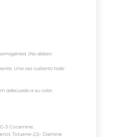
la homogénea. (No deben
mente. Una vez cubierto todo
m adecuado a su color.
PEG-3 Cocamine,
enol, Toluene-2,5- Diamine