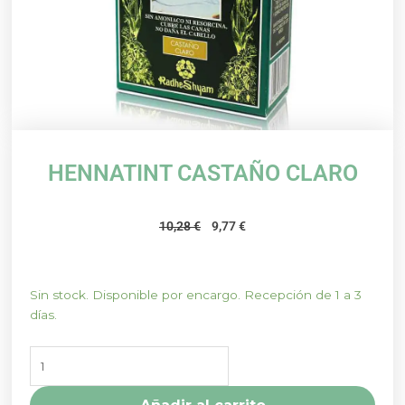
HENNATINT CASTAÑO CLARO
El
El
10,28
€
9,77
€
precio
precio
original
actual
era:
es:
HENNATINT
Sin stock. Disponible por encargo. Recepción de 1 a 3
10,28 €.
9,77 €.
CASTAÑO
días.
CLARO
cantidad