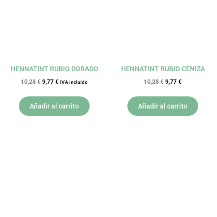
HENNATINT RUBIO DORADO
HENNATINT RUBIO CENIZA
10,28
€
9,77
€
10,28
€
9,77
€
IVA incluido
Añadir al carrito
Añadir al carrito
El
El
El
El
precio
precio
precio
precio
original
actual
original
actual
era:
es:
era:
es:
10,28 €.
9,77 €.
10,28 €.
9,77 €.