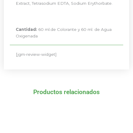
Extract, Tetrasodium EDTA, Sodium Erythorbate.
Cantidad:
60 ml.de Colorante y 60 ml. de Agua
Oxigenada
[jgm-review-widget]
Productos relacionados
El
El
El
El
precio
precio
precio
precio
original
actual
original
actual
era:
es:
era:
es:
10,28 €.
9,77 €.
10,28 €.
9,77 €.