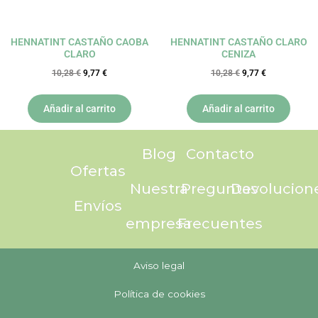
HENNATINT CASTAÑO CAOBA
HENNATINT CASTAÑO CLARO
CLARO
CENIZA
10,28
€
9,77
€
10,28
€
9,77
€
Añadir al carrito
Añadir al carrito
Blog
Contacto
Ofertas
Nuestra
Preguntas
Devolucion
Envíos
empresa
Frecuentes
Aviso legal
Política de cookies