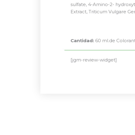
sulfate, 4-Amino-2- hydroxy
Extract, Triticum Vulgare G
Cantidad:
60 ml.de Coloran
[jgm-review-widget]
El
El
precio
precio