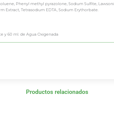
toluene, Phenyl methyl pyrazolone, Sodium Sulfite, Lawson
erm Extract, Tetrasodium EDTA, Sodium Erythorbate.
te y 60 ml. de Agua Oxigenada
Productos relacionados
El
El
El
El
precio
precio
precio
precio