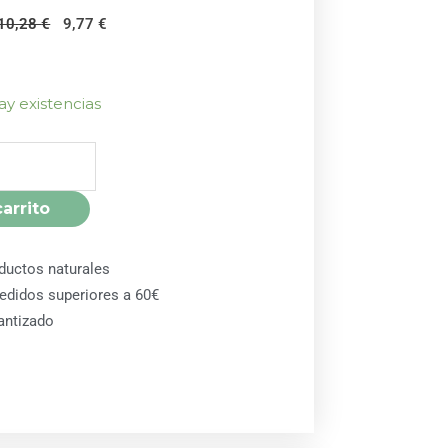
El
El
10,28
€
9,77
€
precio
precio
original
actual
era:
es:
ay existencias
10,28 €.
9,77 €.
carrito
ductos naturales
pedidos superiores a 60€
antizado