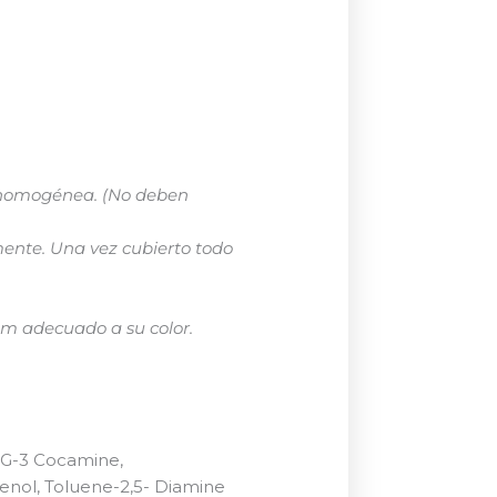
la homogénea. (No deben
mente. Una vez cubierto todo
m adecuado a su color.
PEG-3 Cocamine,
enol, Toluene-2,5- Diamine