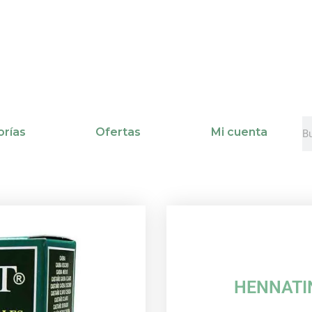
B
B
rías
Ofertas
Mi cuenta
HENNATI