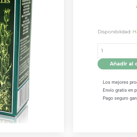
HENNATINT
Disponibilidad:
H
CAOBA
OSCURO
cantidad
Añadir al 
Los mejores pro
Envío gratis en 
Pago seguro gar