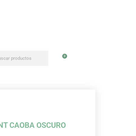
uscar
uscar
0
Carrito
NT CAOBA OSCURO