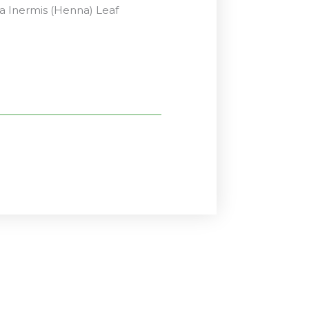
ia Inermis (Henna) Leaf
El
El
precio
precio