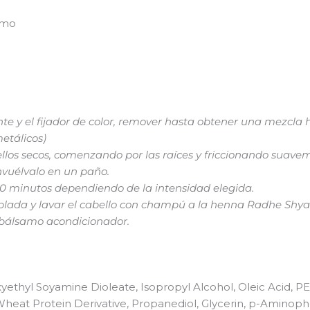
amo
inte y el fijador de color, remover hasta obtener una mezc
etálicos)
llos secos, comenzando por las raíces y friccionando suave
envuélvalo en un paño.
40 minutos dependiendo de la intensidad elegida.
lada y lavar el cabello con champú a la henna Radhe Shya
l bálsamo acondicionador.
xyethyl Soyamine Dioleate, Isopropyl Alcohol, Oleic Acid, 
heat Protein Derivative, Propanediol, Glycerin, p-Aminoph