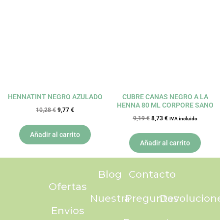
original
actual
original
actual
era:
es:
era:
es:
10,28 €.
9,77 €.
9,19 €.
8,73 €.
HENNATINT NEGRO AZULADO
CUBRE CANAS NEGRO A LA
HENNA 80 ML CORPORE SANO
10,28
€
9,77
€
9,19
€
8,73
€
IVA incluido
Añadir al carrito
Añadir al carrito
Blog
Contacto
Ofertas
Nuestra
Preguntas
Devolucion
Envíos