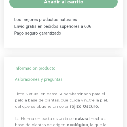
Añadir al carrito
cantidad
Los mejores productos naturales
Envío gratis en pedidos superiores a 60€
Pago seguro garantizado
HENNA
Información producto
RADHE
CAOBA
Valoraciones y preguntas
PASTA
cantidad
Tinte Natural en pasta Supervitaminado para el
pelo a base de plantas, que cuida y nutre la piel,
del que se obtiene un color
rojizo Oscuro.
La Henna en pasta es un tinte
natural
hecho a
base de plantas de origen
ecológico
, la que la