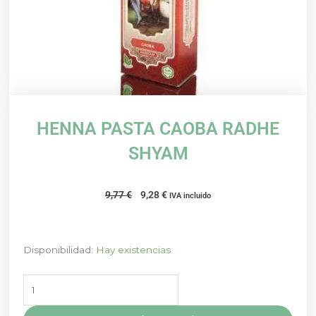
HENNA PASTA CAOBA RADHE
SHYAM
El
El
9,77
€
9,28
€
IVA incluido
precio
precio
original
actual
era:
es:
HENNA
Disponibilidad:
Hay existencias
9,77 €.
9,28 €.
PASTA
CAOBA
RADHE
SHYAM