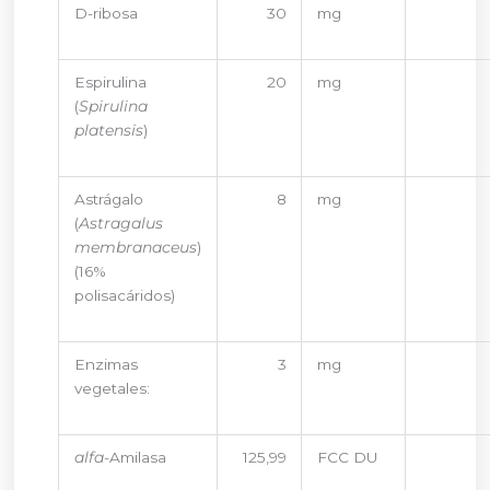
D-ribosa
30
mg
Espirulina
20
mg
(
Spirulina
platensis
)
Astrágalo
8
mg
(
Astragalus
membranaceus
)
(16%
polisacáridos)
Enzimas
3
mg
vegetales:
alfa
-Amilasa
125,99
FCC DU