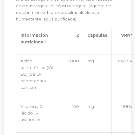
enzimas vegetales cápsula vegetal (agente de
recubrimiento: hidroxipropilmetilcelulosa;
humectante: agua purificada).
Información
2
cápsulas
VRN*
nutricional:
Ácido
1.000
mg
16.667%
pantoténico (Vit.
B5) (de D-
pantotenato
cálcico)
Vitamina C
150
mg
188%
(ácido L-
ascórbico)