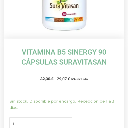
VITAMINA B5 SINERGY 90
CÁPSULAS SURAVITASAN
El
El
32,30
€
29,07
€
IVA incluido
precio
precio
original
actual
era:
es:
VITAMINA
Sin stock. Disponible por encargo. Recepción de 1 a 3
32,30 €.
29,07 €.
B5
días.
SINERGY
90
CÁPSULAS