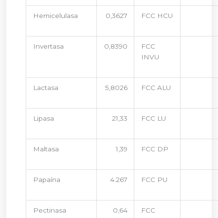
Hemicelulasa
0,3627
FCC HCU
Invertasa
0,8390
FCC
INVU
Lactasa
5,8026
FCC ALU
Lipasa
21,33
FCC LU
Maltasa
1,39
FCC DP
Papaína
4.267
FCC PU
Pectinasa
0,64
FCC