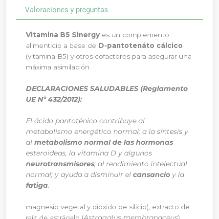
Valoraciones y preguntas
Vitamina B5 Sinergy
es un complemento
alimenticio a base de
D-pantotenáto cálcico
(vitamina B5) y otros cofactores para asegurar una
máxima asimilación.
DECLARACIONES SALUDABLES (Reglamento
UE Nº 432/2012):
El ácido pantoténico contribuye al
metabolismo energético normal; a la síntesis y
al
metabolismo normal de las hormonas
esteroideas, la vitamina D y algunos
neurotransmisores
; al rendimiento intelectual
normal; y ayuda a disminuir el
cansancio
y la
fatiga
.
magnesio vegetal y dióxido de silicio), extracto de
raíz de astrágalo (
Astragalus membranaceus
),