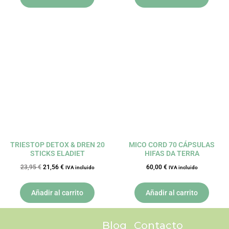
El
El
precio
precio
original
actual
era:
es:
23,95 €.
21,56 €.
TRIESTOP DETOX & DREN 20
MICO CORD 70 CÁPSULAS
STICKS ELADIET
HIFAS DA TERRA
23,95
€
21,56
€
60,00
€
IVA incluido
IVA incluido
Añadir al carrito
Añadir al carrito
Blog
Contacto