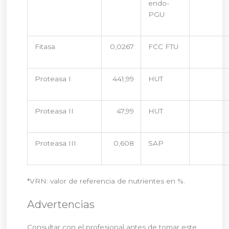
endo-
PGU
Fitasa
0,0267
FCC FTU
Proteasa I
441,99
HUT
Proteasa II
47,99
HUT
Proteasa III
0,608
SAP
*VRN: valor de referencia de nutrientes en %.
Advertencias
Consultar con el profesional antes de tomar este