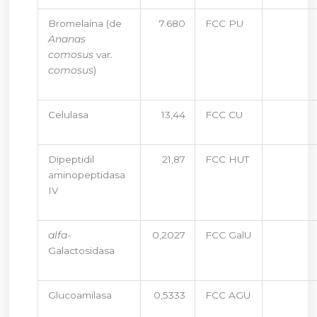
Bromelaína (de
7.680
FCC PU
Ananas
comosus
var
.
comosus
)
Celulasa
13,44
FCC CU
Dipeptidil
21,87
FCC HUT
aminopeptidasa
IV
alfa
-
0,2027
FCC GalU
Galactosidasa
Glucoamilasa
0,5333
FCC AGU