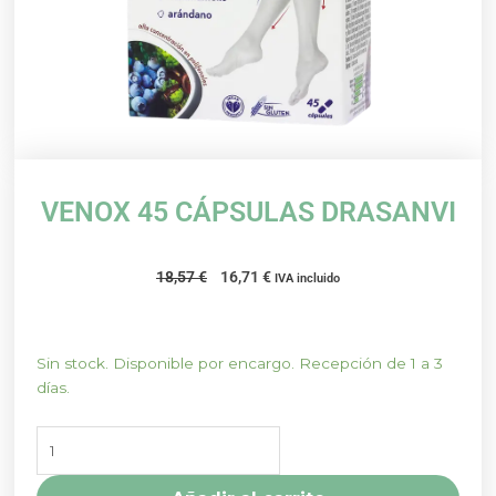
VENOX 45 CÁPSULAS DRASANVI
El
El
18,57
€
16,71
€
IVA incluido
precio
precio
original
actual
era:
es:
VENOX
Sin stock. Disponible por encargo. Recepción de 1 a 3
18,57 €.
16,71 €.
45
días.
CÁPSULAS
DRASANVI
cantidad