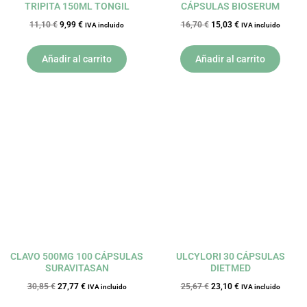
TRIPITA 150ML TONGIL
CÁPSULAS BIOSERUM
11,10
€
9,99
€
16,70
€
15,03
€
IVA incluido
IVA incluido
Añadir al carrito
Añadir al carrito
El
El
El
El
precio
precio
precio
precio
original
actual
original
actual
era:
es:
era:
es:
30,85 €.
27,77 €.
25,67 €.
23,10 €.
CLAVO 500MG 100 CÁPSULAS
ULCYLORI 30 CÁPSULAS
SURAVITASAN
DIETMED
30,85
€
27,77
€
25,67
€
23,10
€
IVA incluido
IVA incluido