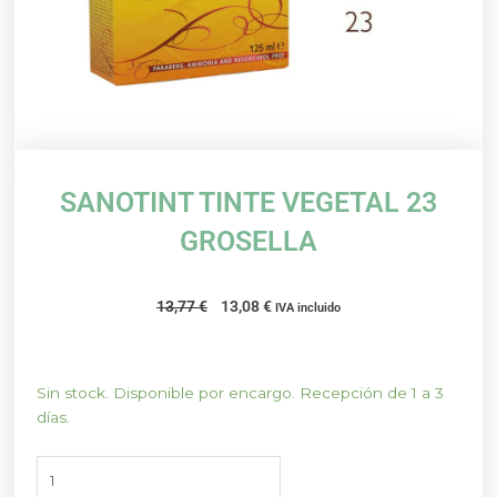
SANOTINT TINTE VEGETAL 23
GROSELLA
El
El
13,77
€
13,08
€
IVA incluido
precio
precio
original
actual
era:
es:
SANOTINT
Sin stock. Disponible por encargo. Recepción de 1 a 3
13,77 €.
13,08 €.
TINTE
días.
VEGETAL
23
GROSELLA