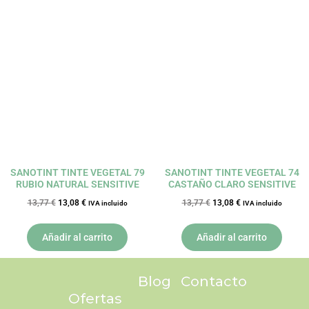
El
El
El
El
precio
precio
precio
precio
original
actual
original
actual
era:
es:
era:
es:
13,77 €.
13,08 €.
13,77 €.
13,08 €.
SANOTINT TINTE VEGETAL 79
SANOTINT TINTE VEGETAL 74
RUBIO NATURAL SENSITIVE
CASTAÑO CLARO SENSITIVE
13,77
€
13,08
€
13,77
€
13,08
€
IVA incluido
IVA incluido
Añadir al carrito
Añadir al carrito
Blog
Contacto
Ofertas