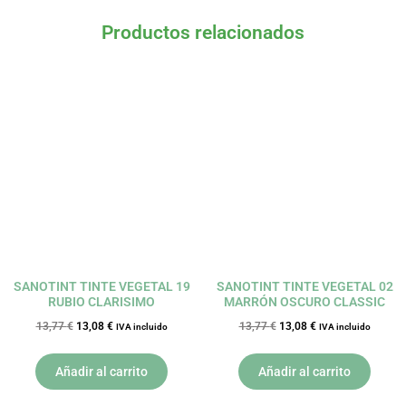
Productos relacionados
El
El
El
El
precio
precio
precio
precio
original
actual
original
actual
era:
es:
era:
es:
13,77 €.
13,08 €.
13,77 €.
13,08 €.
SANOTINT TINTE VEGETAL 19
SANOTINT TINTE VEGETAL 02
RUBIO CLARISIMO
MARRÓN OSCURO CLASSIC
13,77
€
13,08
€
13,77
€
13,08
€
IVA incluido
IVA incluido
Añadir al carrito
Añadir al carrito