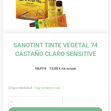
SANOTINT TINTE VEGETAL 74
CASTAÑO CLARO SENSITIVE
El
El
13,77
€
13,08
€
IVA incluido
precio
precio
original
actual
era:
es:
SANOTINT
Disponibilidad:
Hay existencias
13,77 €.
13,08 €.
TINTE
VEGETAL
74
CASTAÑO