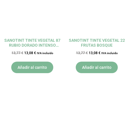
SANOTINT TINTE VEGETAL 87
SANOTINT TINTE VEGETAL 22
RUBIO DORADO INTENSO
FRUTAS BOSQUE
SENSITIVE
13,77
€
13,08
€
13,77
€
13,08
€
IVA incluido
IVA incluido
Añadir al carrito
Añadir al carrito
El
El
El
El
precio
precio
precio
precio
original
actual
original
actual
era:
es:
era:
es:
13,77 €.
13,08 €.
13,25 €.
12,59 €.