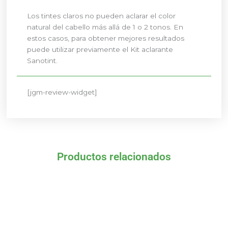
Los tintes claros no pueden aclarar el color
natural del cabello más allá de 1 o 2 tonos. En
estos casos, para obtener mejores resultados
puede utilizar previamente el Kit aclarante
Sanotint.
[jgm-review-widget]
Productos relacionados
El
El
El
El
precio
precio
precio
precio
original
actual
original
actual
era:
es:
era:
es:
13,77 €.
13,08 €.
13,77 €.
13,08 €.