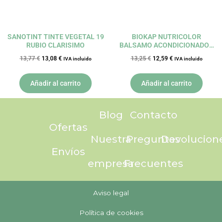
SANOTINT TINTE VEGETAL 19
BIOKAP NUTRICOLOR
RUBIO CLARISIMO
BALSAMO ACONDICIONADOR
200ML
13,77
€
13,08
€
13,25
€
12,59
€
IVA incluido
IVA incluido
Añadir al carrito
Añadir al carrito
Blog
Contacto
Ofertas
Nuestra
Preguntas
Devolucion
Envíos
empresa
Frecuentes
Aviso legal
Política de cookies