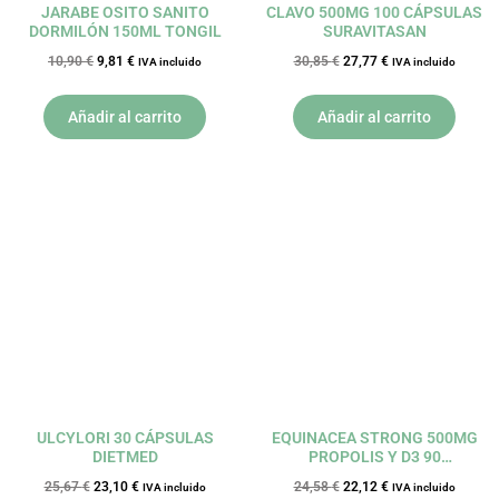
JARABE OSITO SANITO
CLAVO 500MG 100 CÁPSULAS
DORMILÓN 150ML TONGIL
SURAVITASAN
10,90
€
9,81
€
30,85
€
27,77
€
IVA incluido
IVA incluido
Añadir al carrito
Añadir al carrito
El
El
El
El
precio
precio
precio
precio
original
actual
original
actual
era:
es:
era:
es:
25,67 €.
23,10 €.
24,58 €.
22,12 €.
ULCYLORI 30 CÁPSULAS
EQUINACEA STRONG 500MG
DIETMED
PROPOLIS Y D3 90
COMPRIMIDOS NATURMIL
25,67
€
23,10
€
24,58
€
22,12
€
IVA incluido
IVA incluido
DIETMED