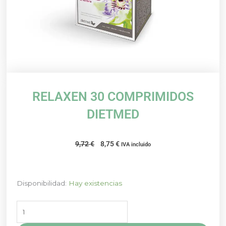
RELAXEN 30 COMPRIMIDOS
DIETMED
El
El
9,72
€
8,75
€
IVA incluido
precio
precio
original
actual
era:
es:
RELAXEN
Disponibilidad:
Hay existencias
9,72 €.
8,75 €.
30
COMPRIMIDOS
DIETMED