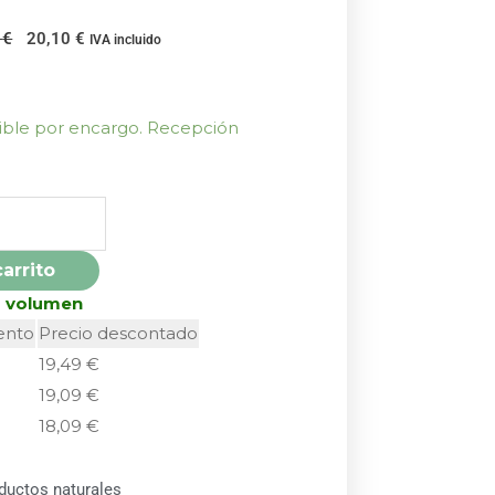
El
El
3
€
20,10
€
IVA incluido
precio
precio
original
actual
era:
es:
nible por encargo. Recepción
22,33 €.
20,10 €.
carrito
r volumen
ento
Precio descontado
19,49
€
19,09
€
18,09
€
ductos naturales