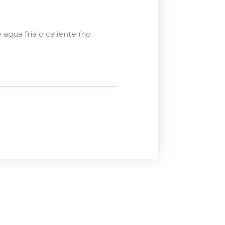
agua fría o caliente (no
El
El
precio
precio