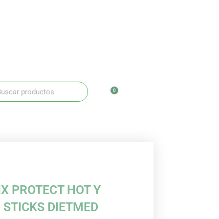
ar
scar
0
Carrito
X PROTECT HOT Y
 STICKS DIETMED