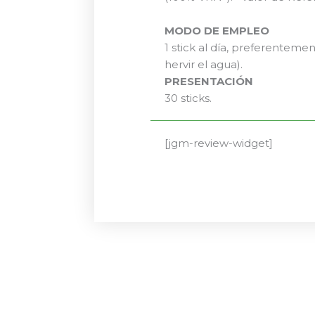
MODO DE EMPLEO
1 stick al día, preferenteme
hervir el agua).
PRESENTACIÓN
30 sticks.
[jgm-review-widget]
El
El
precio
precio