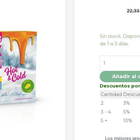
22,3
PROPOFIX
Sin stock. Dispo
PROTECT
de 1 a 3 días.
HOT
Y
COLD
30
Añadir al 
STICKS
Descuentos po
DIETMED
Cantidad
Descu
cantidad
2
3%
3 - 4
5%
5 +
10%
Los mejores pro