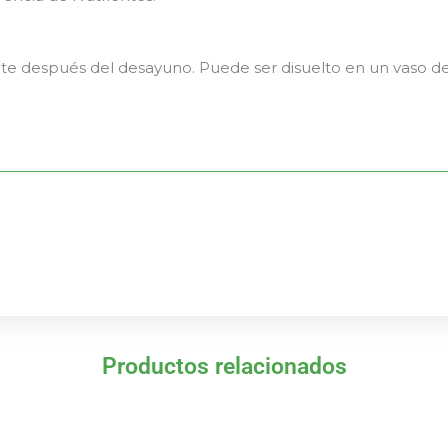
nte después del desayuno. Puede ser disuelto en un vaso de 
Productos relacionados
El
El
El
El
precio
precio
precio
precio