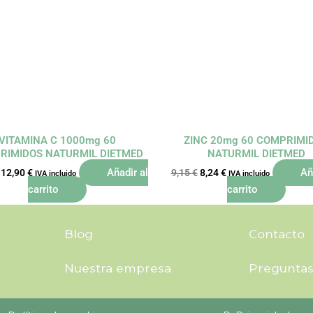
original
actual
original
actual
era:
es:
era:
es:
14,33 €.
12,90 €.
9,15 €.
8,24 €.
VITAMINA C 1000mg 60
ZINC 20mg 60 COMPRIMI
RIMIDOS NATURMIL DIETMED
NATURMIL DIETMED
Añadir al
Añ
12,90
€
9,15
€
8,24
€
IVA incluido
IVA incluido
carrito
carrito
Blog
Contacto
Nuestra empresa
Preguntas