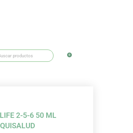
ar
scar
0
Carrito
IFE 2-5-6 50 ML
EQUISALUD