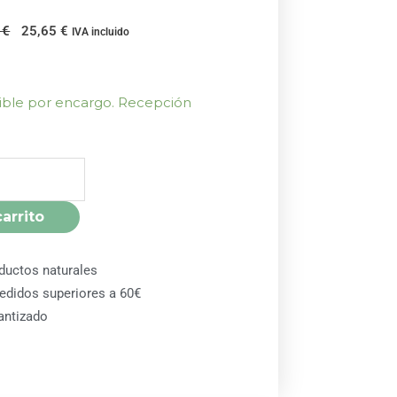
El
El
0
€
25,65
€
IVA incluido
precio
precio
original
actual
era:
es:
nible por encargo. Recepción
28,50 €.
25,65 €.
carrito
ductos naturales
pedidos superiores a 60€
antizado