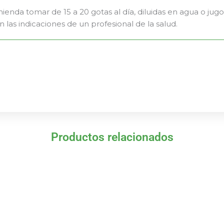
enda tomar de 15 a 20 gotas al día, diluidas en agua o jug
n las indicaciones de un profesional de la salud.
Productos relacionados
El
El
El
El
precio
precio
precio
precio
original
actual
original
actual
era:
es:
era:
es:
21,95 €.
19,76 €.
30,85 €.
27,77 €.