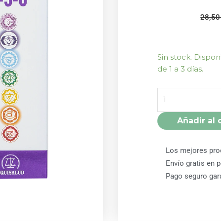
28,5
PRANALIFE
Sin stock. Dispo
2-
de 1 a 3 días.
5-
6
50
ML
Añadir al 
EQUISALUD
cantidad
Los mejores pro
Envío gratis en 
Pago seguro gar