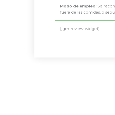
Modo de empleo:
Se recomi
fuera de las comidas, o segú
[jgm-review-widget]
El
El
precio
precio
original
actual
era:
es:
32,00 €.
28,80 €.