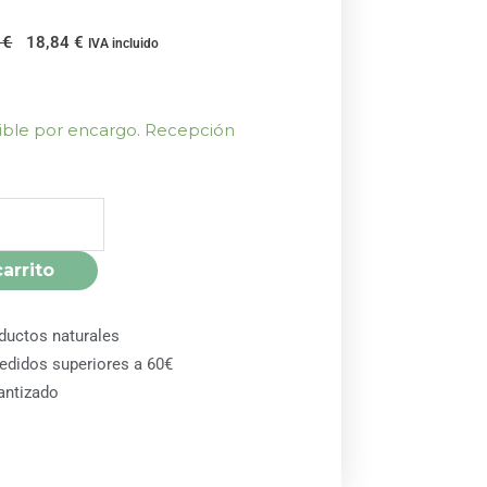
El
El
3
€
18,84
€
IVA incluido
precio
precio
original
actual
era:
es:
nible por encargo. Recepción
20,93 €.
18,84 €.
carrito
ductos naturales
pedidos superiores a 60€
antizado