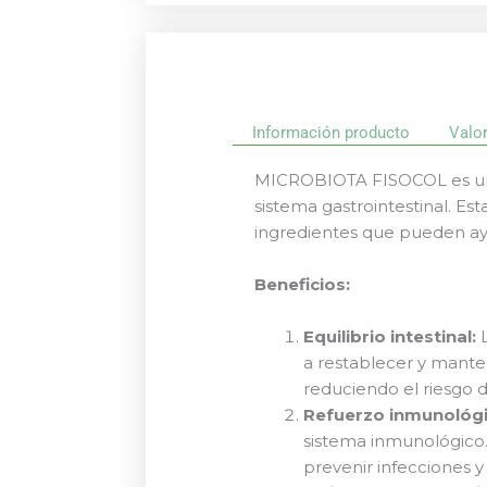
Información producto
Valo
MICROBIOTA FISOCOL es un s
sistema gastrointestinal. E
ingredientes que pueden ayud
Beneficios:
Equilibrio intestinal:
L
a restablecer y mantene
reduciendo el riesgo d
Refuerzo inmunológi
sistema inmunológico.
prevenir infecciones 