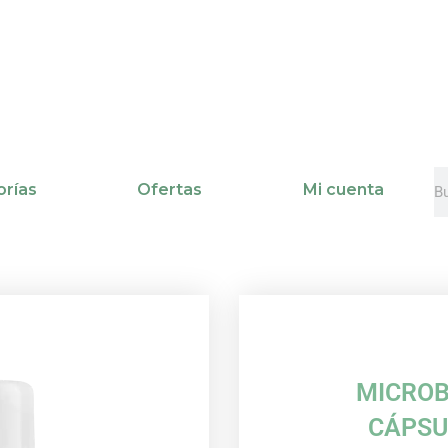
B
B
rías
Ofertas
Mi cuenta
MICROB
CÁPSU