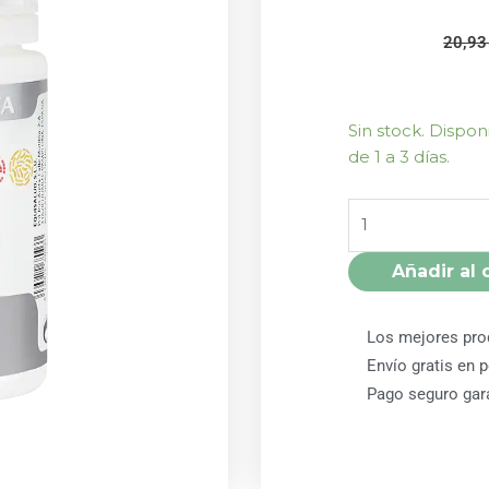
20,9
MICROBIOTA
Sin stock. Dispo
FISOCOL
de 1 a 3 días.
60
CÁPSULAS
EQUISALUD
cantidad
Añadir al 
Los mejores pro
Envío gratis en 
Pago seguro gar