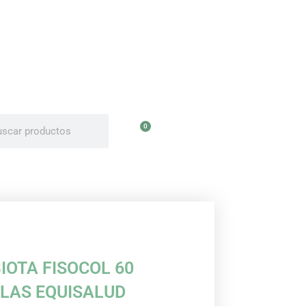
uscar
uscar
0
Carrito
IOTA FISOCOL 60
LAS EQUISALUD