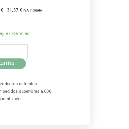
El
El
5
€
31,37
€
IVA incluido
precio
precio
original
actual
era:
es:
ay existencias
34,85 €.
31,37 €.
carrito
roductos naturales
en pedidos superiores a 60€
arantizado