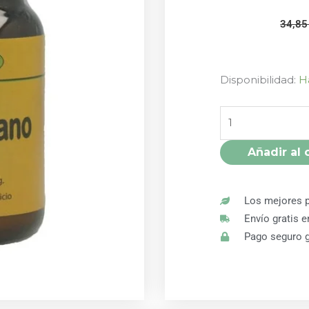
34,8
L-
Disponibilidad:
H
TRIPTÓFANO
635-
ZE
60
Añadir al 
CÁPSULAS
COMERCIAL
NADE
Los mejores p
cantidad
Envío gratis 
Pago seguro g