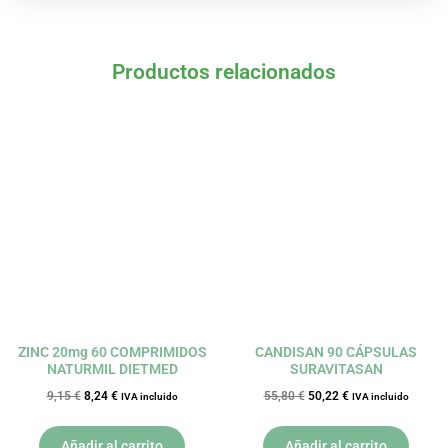
Productos relacionados
El
El
El
El
precio
precio
precio
precio
original
actual
original
actual
era:
es:
era:
es:
9,15 €.
8,24 €.
55,80 €.
50,22 €.
ZINC 20mg 60 COMPRIMIDOS
CANDISAN 90 CÁPSULAS
NATURMIL DIETMED
SURAVITASAN
9,15
€
8,24
€
55,80
€
50,22
€
IVA incluido
IVA incluido
Añadir al carrito
Añadir al carrito