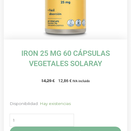
IRON 25 MG 60 CÁPSULAS
VEGETALES SOLARAY
El
El
14,29
€
12,86
€
IVA incluido
precio
precio
original
actual
era:
es:
IRON
Disponibilidad:
Hay existencias
14,29 €.
12,86 €.
25
MG
60
CÁPSULAS