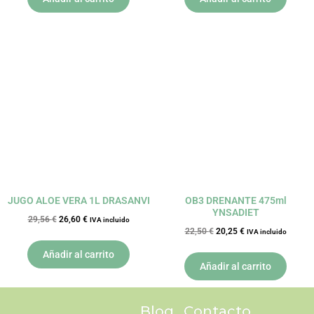
El
El
El
El
precio
precio
precio
precio
original
actual
original
actual
era:
es:
era:
es:
29,56 €.
26,60 €.
22,50 €.
20,25 €.
JUGO ALOE VERA 1L DRASANVI
OB3 DRENANTE 475ml
YNSADIET
29,56
€
26,60
€
IVA incluido
22,50
€
20,25
€
IVA incluido
Añadir al carrito
Añadir al carrito
Blog
Contacto