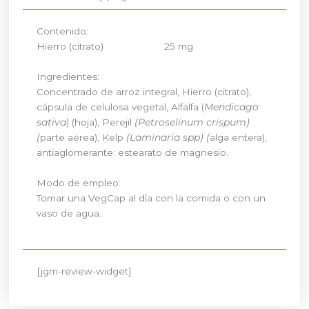
Contenido:
Hierro (citrato) 25 mg
Ingredientes:
Concentrado de arroz integral, Hierro (citrato),
cápsula de celulosa vegetal, Alfalfa (
Mendicago
sativa
) (hoja), Perejil
(Petroselinum crispum)
(
parte aérea), Kelp
(Laminaria spp) (
alga entera),
antiaglomerante: estearato de magnesio.
Modo de empleo:
Tomar una VegCap al día con la comida o con un
vaso de agua.
[jgm-review-widget]