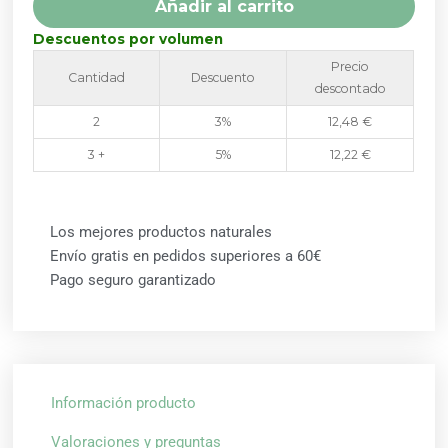
Añadir al carrito
VEGETALES
SOLARAY
Descuentos por volumen
cantidad
Precio
Cantidad
Descuento
descontado
2
3%
12,48
€
3 +
5%
12,22
€
Los mejores productos naturales
Envío gratis en pedidos superiores a 60€
Pago seguro garantizado
Información producto
Valoraciones y preguntas