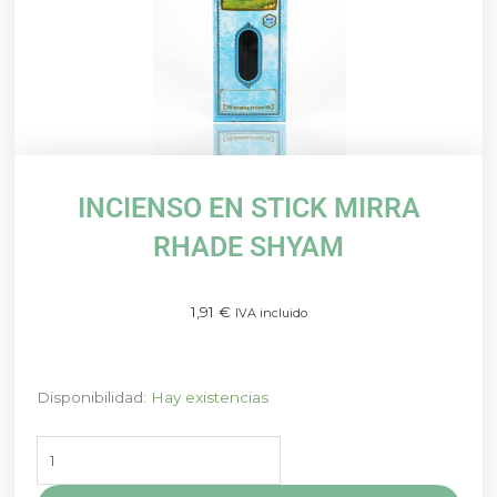
INCIENSO EN STICK MIRRA
RHADE SHYAM
1,91
€
IVA incluido
INCIENSO
Disponibilidad:
Hay existencias
EN
STICK
MIRRA
RHADE