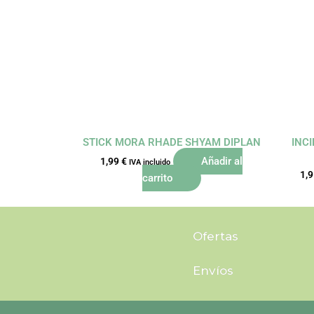
STICK MORA RHADE SHYAM DIPLAN
INC
Añadir al
1,99
€
IVA incluido
1,
carrito
Ofertas
Envíos