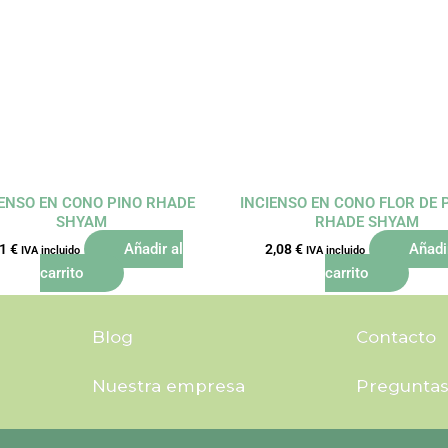
IENSO EN CONO PINO RHADE
INCIENSO EN CONO FLOR DE 
SHYAM
RHADE SHYAM
Añadir al
Añadi
91
€
2,08
€
IVA incluido
IVA incluido
carrito
carrito
Blog
Contacto
Nuestra empresa
Preguntas