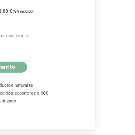
2,08
€
IVA incluido
ay existencias
carrito
ductos naturales
pedidos superiores a 60€
antizado