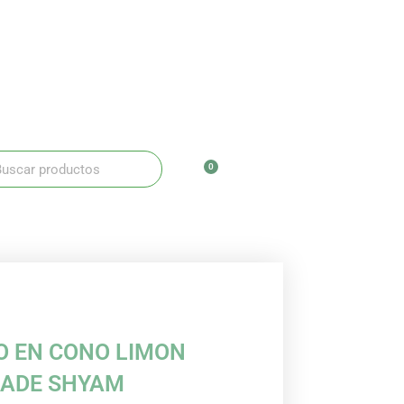
ar
scar
0
Carrito
O EN CONO LIMON
ADE SHYAM