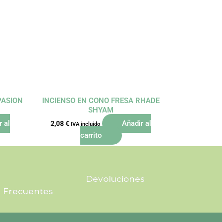
PASION
INCIENSO EN CONO FRESA RHADE
SHYAM
r al
Añadir al
2,08
€
IVA incluido
carrito
Devoluciones
 Frecuentes