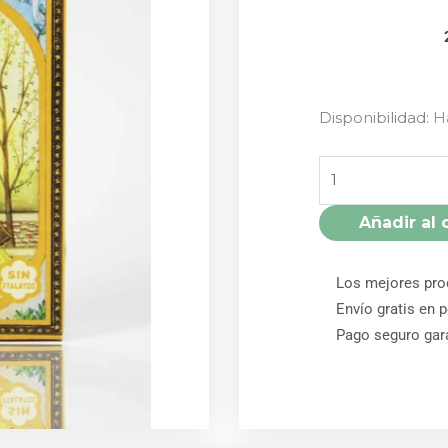
INCIENSO
Disponibilidad:
H
EN
CONO
LIMON
RHADE
Añadir al 
SHYAM
cantidad
Los mejores pro
Envío gratis en 
Pago seguro gar