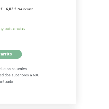
El
El
4
€
6,02
€
IVA incluido
precio
precio
original
actual
era:
es:
ay existencias
6,34 €.
6,02 €.
carrito
ductos naturales
pedidos superiores a 60€
antizado