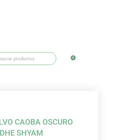
ar
scar
0
Carrito
LVO CAOBA OSCURO
DHE SHYAM