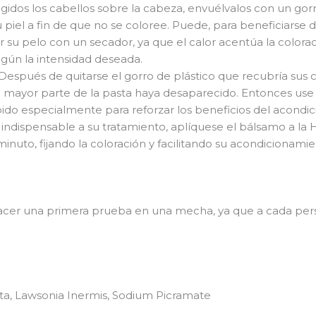
idos los cabellos sobre la cabeza, envuélvalos con un gorro
 piel a fin de que no se coloree. Puede, para beneficiarse 
 su pelo con un secador, ya que el calor acentúa la colorac
egún la intensidad deseada.
Después de quitarse el gorro de plástico que recubría sus 
la mayor parte de la pasta haya desaparecido. Entonces u
o especialmente para reforzar los beneficios del acondic
 indispensable a su tratamiento, aplíquese el bálsamo a la 
inuto, fijando la coloración y facilitando su acondicionamie
acer una primera prueba en una mecha, ya que a cada per
ta, Lawsonia Inermis, Sodium Picramate