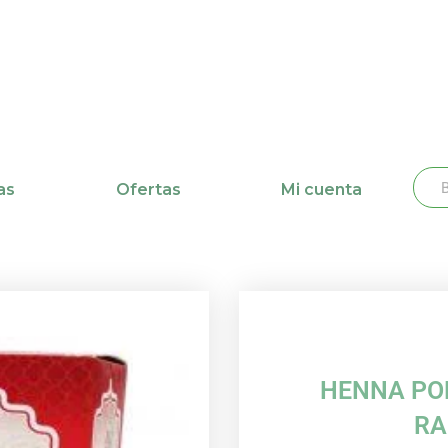
Busc
Bu
as
Ofertas
Mi cuenta
HENNA PO
RA