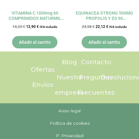
VITAMINA C 1000mg 60
EQUINACEA STRONG 500MG
COMPRIMIDOS NATURMIL
PROPOLIS Y D3 90
DIETMED
COMPRIMIDOS NATURMIL
14,33
€
12,90
€
24,58
€
22,12
€
IVA incluido
IVA incluido
DIETMED
Añadir al carrito
Añadir al carrito
Blog
Contacto
Ofertas
Nuestra
Preguntas
Devolucion
Envíos
empresa
Frecuentes
Aviso legal
Política de cookies
P. Privacidad