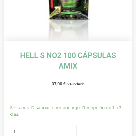
HELL S NO2 100 CÁPSULAS
AMIX
37,00
€
IVA incluido
HELL
Sin stock. Disponible por encargo. Recepción de 1 a 3
S
días.
NO2
100
CÁPSULAS