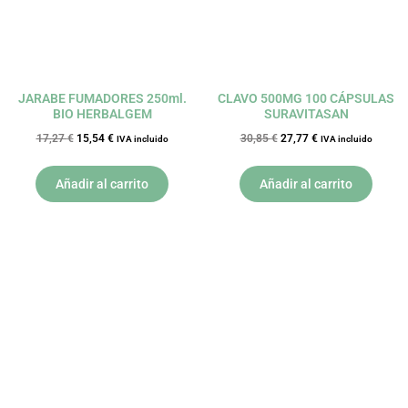
JARABE FUMADORES 250ml.
CLAVO 500MG 100 CÁPSULAS
BIO HERBALGEM
SURAVITASAN
17,27
€
15,54
€
30,85
€
27,77
€
IVA incluido
IVA incluido
Añadir al carrito
Añadir al carrito
El
El
El
El
precio
precio
precio
precio
original
actual
original
actual
era:
es:
era:
es:
14,33 €.
12,90 €.
24,58 €.
22,12 €.