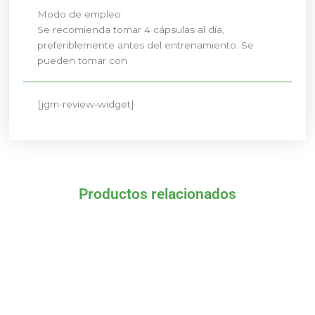
Modo de empleo:
Se recomienda tomar 4 cápsulas al día,
preferiblemente antes del entrenamiento. Se
pueden tomar con
[jgm-review-widget]
Productos relacionados
El
El
El
El
precio
precio
precio
precio
original
actual
original
actual
era:
es:
era:
es:
17,27 €.
15,54 €.
30,85 €.
27,77 €.