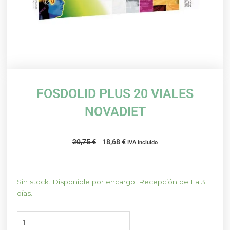
FOSDOLID PLUS 20 VIALES
NOVADIET
El
El
20,75
€
18,68
€
IVA incluido
precio
precio
original
actual
era:
es:
FOSDOLID
Sin stock. Disponible por encargo. Recepción de 1 a 3
20,75 €.
18,68 €.
PLUS
días.
20
VIALES
NOVADIET