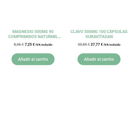
MAGNESIO 500MG 90
CLAVO 500MG 100 CÁPSULAS
COMPRIMIDOS NATURMIL
SURAVITASAN
DIETMED
8,06
€
7,25
€
30,85
€
27,77
€
IVA incluido
IVA incluido
Añadir al carrito
Añadir al carrito
El
El
El
El
precio
precio
precio
precio
original
actual
original
actual
era:
es:
era:
es:
12,10 €.
10,89 €.
22,50 €.
20,25 €.