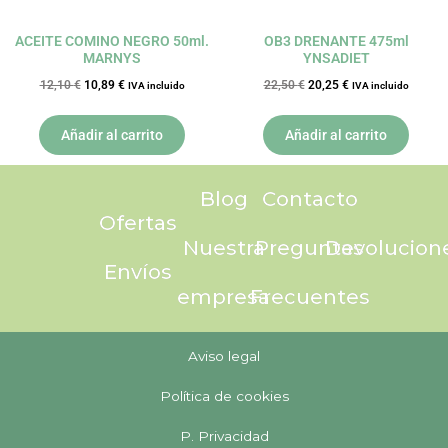
ACEITE COMINO NEGRO 50ml.
OB3 DRENANTE 475ml
MARNYS
YNSADIET
12,10
€
10,89
€
22,50
€
20,25
€
IVA incluido
IVA incluido
Añadir al carrito
Añadir al carrito
Blog
Contacto
Ofertas
Nuestra
Preguntas
Devolucion
Envíos
empresa
Frecuentes
Aviso legal
Política de cookies
P. Privacidad