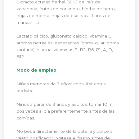
Extracto acuoso herbal (39%) de: raíz de
zanahoria, frutos de coriandro, hierba de berro,
hojas de menta, hojas de espinaca, flores de
manzanilla.
Lactato cálcico, gluconato cálcico, vitamina C,
aromas naturales, espesantes (goma guar, goma
xantana), niacina, vitaminas E, B2, B6, B1, A, D,
B12.
Modo de empleo
Niños menores de 3 años: consultar con su
pediatra.
Niños a partir de 3 años y adultos: tomar 10 ml
dos veces al día preferentemente antes de las
comidas.
No beba directamente de la botella y utilice al
vasito dosificador. Agítese el frasco antes de