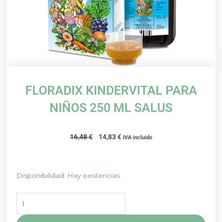
FLORADIX KINDERVITAL PARA
NIÑOS 250 ML SALUS
El
El
16,48
€
14,83
€
IVA incluido
precio
precio
original
actual
era:
es:
FLORADIX
Disponibilidad:
Hay existencias
16,48 €.
14,83 €.
KINDERVITAL
PARA
NIÑOS
250