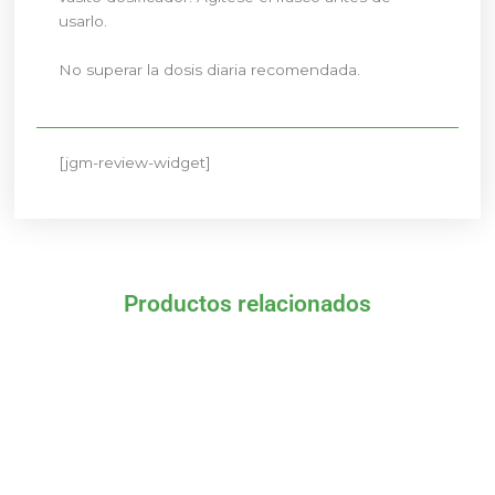
usarlo.
No superar la dosis diaria recomendada.
[jgm-review-widget]
Productos relacionados
El
El
El
El
precio
precio
precio
precio
original
actual
original
actual
era:
es:
era:
es:
8,06 €.
7,25 €.
30,85 €.
27,77 €.