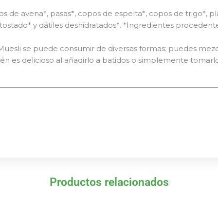
s de avena*, pasas*, copos de espelta*, copos de trigo*, p
 tostado* y dátiles deshidratados*. *Ingredientes procedente
Muesli se puede consumir de diversas formas: puedes mezc
mbién es delicioso al añadirlo a batidos o simplemente tom
Productos relacionados
El
El