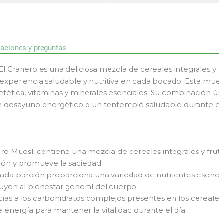
raciones y preguntas
El Granero es una deliciosa mezcla de cereales integrales y
experiencia saludable y nutritiva en cada bocado. Este mues
etética, vitaminas y minerales esenciales. Su combinación 
n desayuno energético o un tentempié saludable durante el
bro Muesli contiene una mezcla de cereales integrales y fruta
tión y promueve la saciedad.
ada porción proporciona una variedad de nutrientes esenci
uyen al bienestar general del cuerpo.
cias a los carbohidratos complejos presentes en los cereale
e energía para mantener la vitalidad durante el día.