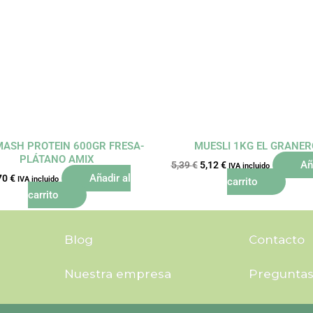
precio
precio
original
actual
era:
es:
5,39 €.
5,12 €.
ASH PROTEIN 600GR FRESA-
MUESLI 1KG EL GRANER
PLÁTANO AMIX
Añ
5,39
€
5,12
€
IVA incluido
Añadir al
70
€
IVA incluido
carrito
carrito
Blog
Contacto
Nuestra empresa
Preguntas