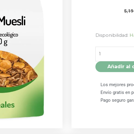
5,1
FIBRO
Disponibilidad:
H
MUESLI
500GR
BIO
EL
Añadir al 
GRANERO
cantidad
Los mejores pro
Envío gratis en 
Pago seguro gar