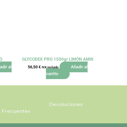
O
GLYCODEX PRO 1500gr LIMÓN AMIX
adir al
Añadir al
56,50
€
IVA incluido
carrito
Devoluciones
 Frecuentes