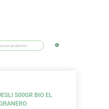
ar
scar
0
Carrito
ESLI 500GR BIO EL
GRANERO