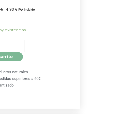
El
El
9
€
4,93
€
IVA incluido
precio
precio
original
actual
era:
es:
ay existencias
5,19 €.
4,93 €.
carrito
ductos naturales
pedidos superiores a 60€
antizado