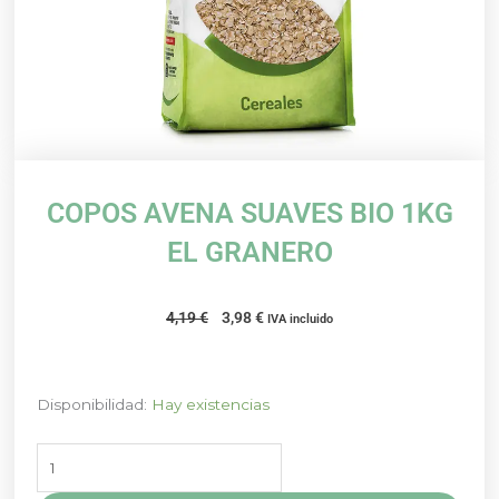
COPOS AVENA SUAVES BIO 1KG
EL GRANERO
El
El
4,19
€
3,98
€
IVA incluido
precio
precio
original
actual
era:
es:
COPOS
Disponibilidad:
Hay existencias
4,19 €.
3,98 €.
AVENA
SUAVES
BIO