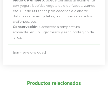
Modo de empleo:
puede tomarlos directamente
con yogurt, bebidas vegetales o derivados, zumos
etc. Puede utilizarlos para cocerlos o elaborar
distintas recetas (galletas, bizcochos ,rebozados
crujientes, etc.).
Conservación:
Conservar a temperatura
ambiente, en un lugar fresco y seco protegido de
la luz.
[jgm-review-widget]
Productos relacionados
El
El
El
El
precio
precio
precio
precio
original
actual
original
actual