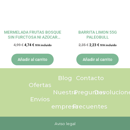
MERMELADA FRUTAS BOSQUE
BARRITA LIMON 55G
SIN FURCTOSA NI AZÚCAR
PALEOBULL
305GR LA ARTESANA
4,99
€
4,74
€
2,35
€
2,23
€
IVA incluido
IVA incluido
Añadir al carrito
Añadir al carrito
Blog
Contacto
Ofertas
Nuestra
Preguntas
Devolucion
Envíos
empresa
Frecuentes
Aviso legal