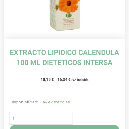
EXTRACTO LIPIDICO CALENDULA
100 ML DIETETICOS INTERSA
El
El
18,15
€
16,34
€
IVA incluido
precio
precio
original
actual
era:
es:
EXTRACTO
Disponibilidad:
Hay existencias
18,15 €.
16,34 €.
LIPIDICO
CALENDULA
100
ML