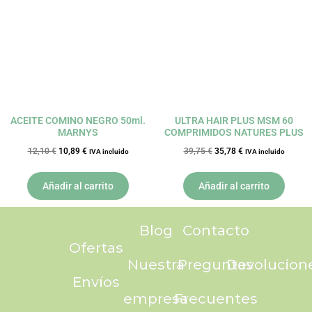
era:
es:
era:
es:
12,10 €.
10,89 €.
39,75 €.
35,78 €.
ACEITE COMINO NEGRO 50ml.
ULTRA HAIR PLUS MSM 60
MARNYS
COMPRIMIDOS NATURES PLUS
12,10
€
10,89
€
39,75
€
35,78
€
IVA incluido
IVA incluido
Añadir al carrito
Añadir al carrito
Blog
Contacto
Ofertas
Nuestra
Preguntas
Devolucion
Envíos
empresa
Frecuentes