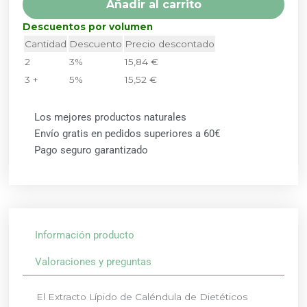
Añadir al carrito
DIETETICOS
INTERSA
Descuentos por volumen
cantidad
Cantidad
Descuento
Precio descontado
2
3%
15,84
€
3 +
5%
15,52
€
Los mejores productos naturales
Envío gratis en pedidos superiores a 60€
Pago seguro garantizado
Información producto
Valoraciones y preguntas
El Extracto Lípido de Caléndula de Dietéticos