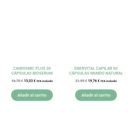
El
El
El
El
precio
precio
precio
precio
original
actual
original
actual
era:
es:
era:
es:
16,70 €.
15,03 €.
21,95 €.
19,76 €.
CANDISMIC PLUS 30
ENERVITAL CAPILAR 60
CÁPSULAS BIOSERUM
CÁPSULAS MUNDO NATURAL
16,70
€
15,03
€
21,95
€
19,76
€
IVA incluido
IVA incluido
Añadir al carrito
Añadir al carrito
El
El
El
El
precio
precio
precio
precio
original
actual
original
actual