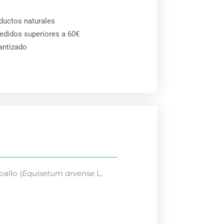
ductos naturales
pedidos superiores a 60€
antizado
allo (
Equisetum arvense
L,