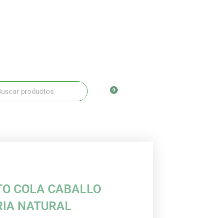
ar
scar
0
Carrito
TO COLA CABALLO
RIA NATURAL