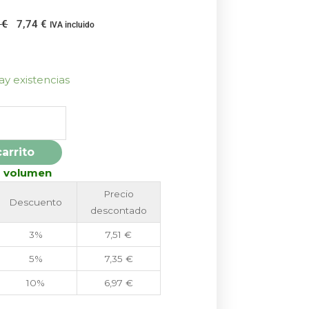
El
El
0
€
7,74
€
IVA incluido
precio
precio
original
actual
era:
es:
ay existencias
8,60 €.
7,74 €.
carrito
r volumen
Precio
Descuento
descontado
3%
7,51
€
5%
7,35
€
10%
6,97
€