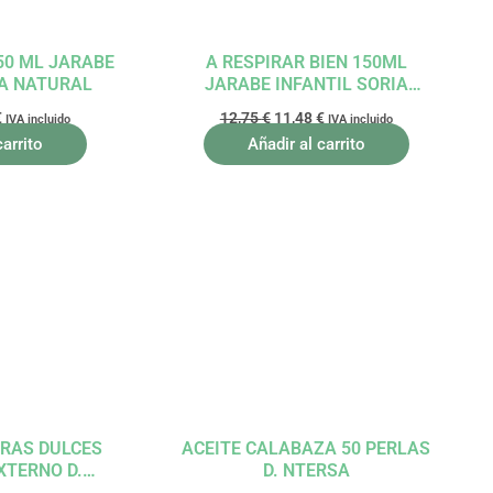
50 ML JARABE
A RESPIRAR BIEN 150ML
IA NATURAL
JARABE INFANTIL SORIA
NATURAL
€
12,75
€
11,48
€
IVA incluido
IVA incluido
carrito
Añadir al carrito
El
El
El
precio
precio
precio
l
actual
original
actual
es:
era:
es:
.
20,47 €.
13,39 €.
12,05 €.
RAS DULCES
ACEITE CALABAZA 50 PERLAS
XTERNO D.
D. NTERSA
SA