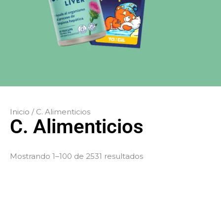
Inicio
/ C. Alimenticios
C. Alimenticios
Mostrando 1–100 de 2531 resultados
El
El
El
precio
precio
precio
original
actual
origina
era:
es:
era: