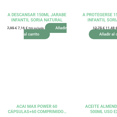
A DESCANSAR 150ML JARABE
A PROTEGERSE 1
INFANTIL SORIA NATURAL
INFANTIL SOR
Añadir
7,95
€
7,16
€
12,75
€
11,48
IVA incluido
al carrito
Añadir al 
El
El
El
precio
precio
precio
original
actual
origina
era:
es:
era:
29,70 €.
26,73 €.
21,55 €
ACAI MAX POWER 60
ACEITE ALMEND
CÁPSULAS+60 COMPRIMIDOS
500ML USO E
DIETMED
INTER