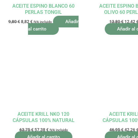
ACEITE ESPINO BLANCO 60
ACEITE ESPINO 
PERLAS TONGIL
OLIVO 60 PER
Añadir
9,80
€
8,82
€
13,80
€
12,42
IVA incluido
al carrito
Añadir al 
El
El
El
precio
precio
precio
original
actual
origina
era:
es:
era:
63,75 €.
57,38 €.
46,95 €
ACEITE KRILL NKO 120
ACEITE KRIL
CÁPSULAS 100% NATURAL
CÁPSULAS 10
63,75
€
57,38
€
46,95
€
42,26
IVA incluido
Añadir al carrito
Añadir al 