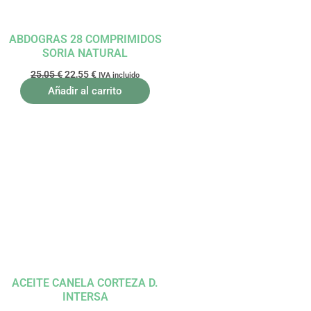
ABDOGRAS 28 COMPRIMIDOS
SORIA NATURAL
25,05
€
22,55
€
IVA incluido
Añadir al carrito
El
El
precio
precio
original
actual
era:
es:
19,71 €.
17,74 €.
ACEITE CANELA CORTEZA D.
INTERSA