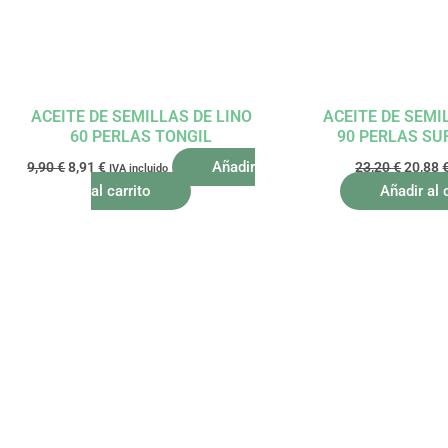
ACEITE DE SEMILLAS DE LINO
ACEITE DE SEMI
60 PERLAS TONGIL
90 PERLAS SU
Añadir
9,90
€
8,91
€
23,20
€
20,88
IVA incluido
al carrito
Añadir al 
El
El
El
precio
precio
precio
original
actual
origina
era:
es:
era:
9,80 €.
8,82 €.
13,80 €