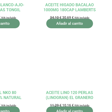
BLANCO-AJO-
ACEITE HIGADO BACALAO
LAS TONGIL
1000MG 180CAP LAMBERTS
€
34,10
€
30,69
€
IVA incluido
IVA incluido
carrito
Añadir al carrito
El
El
El
precio
precio
precio
l
actual
original
actual
es:
era:
es:
.
42,26 €.
11,29 €.
10,16 €.
L NKO 80
ACEITE LINO 120 PERLAS
0% NATURAL
(LINOGRAN) EL GRANERO
€
11,29
€
10,16
€
IVA incluido
IVA incluido
carrito
Añadir al carrito