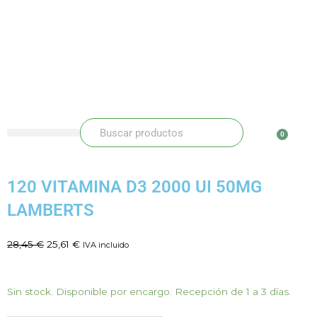
Ir
al
contenido
Buscar
Buscar
0
Carr
120 VITAMINA D3 2000 UI 50MG
LAMBERTS
El
El
28,45
€
25,61
€
IVA incluido
precio
precio
original
actual
era:
es:
120
Sin stock. Disponible por encargo. Recepción de 1 a 3 días.
28,45 €.
25,61 €.
VITAMINA