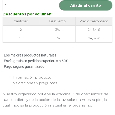
D3
Añadir al carrito
2000
UI
Descuentos por volumen
50MG
Cantidad
Descuento
Precio descontado
LAMBERTS
2
3%
24,84
€
cantidad
3 +
5%
24,32
€
Los mejores productos naturales
Envío gratis en pedidos superiores a 60€
Pago seguro garantizado
Información producto
Valoraciones y preguntas
Nuestro organismo obtiene la vitamina D de dos fuentes: de
nuestra dieta y de la acción de la luz solar en nuestra piel, la
cual impulsa la producción natural en el organismo.