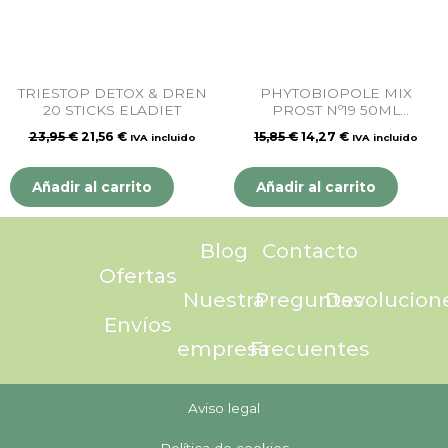
TRIESTOP DETOX & DREN
PHYTOBIOPOLE MIX
20 STICKS ELADIET
PROST Nº19 50ML
DIETETICOS INTERSA
23,95
€
21,56
€
15,85
€
14,27
€
IVA incluido
IVA incluido
Añadir al carrito
Añadir al carrito
Blog
Contacto
Ofertas
Nuestra
Preguntas
Devolucion
Envíos
empresa
Frecuentes
Aviso legal