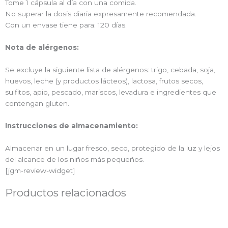
Tome 1 cápsula al día con una comida.
No superar la dosis diaria expresamente recomendada.
Con un envase tiene para: 120 días.
Nota de alérgenos:
Se excluye la siguiente lista de alérgenos: trigo, cebada, soja,
huevos, leche (y productos lácteos), lactosa, frutos secos,
sulfitos, apio, pescado, mariscos, levadura e ingredientes que
contengan gluten.
Instrucciones de almacenamiento:
Almacenar en un lugar fresco, seco, protegido de la luz y lejos
del alcance de los niños más pequeños.
[jgm-review-widget]
Productos relacionados
El
El
El
El
precio
precio
precio
precio
original
actual
original
actual
era:
es:
era:
es: