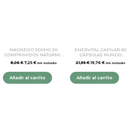
8,06 €.
7,25 €.
21,95 €.
19,76 €.
MAGNESIO 500MG 90
ENERVITAL CAPILAR 60
COMPRIMIDOS NATURMIL
CÁPSULAS MUNDO
DIETMED
NATURAL
8,06
€
7,25
€
21,95
€
19,76
€
IVA incluido
IVA incluido
Añadir al carrito
Añadir al carrito
El
El
El
El
precio
precio
precio
precio
original
actual
original
actual
era:
es:
era:
es:
23,95 €.
21,56 €.
15,85 €.
14,27 €.