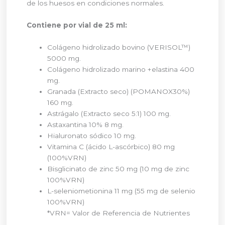
de los huesos en condiciones normales.
Contiene por vial de 25 ml:
Colágeno hidrolizado bovino (VERISOL™)
5000 mg.
Colágeno hidrolizado marino +elastina 400
mg.
Granada (Extracto seco) (POMANOX30%)
160 mg.
Astrágalo (Extracto seco 5:1) 100 mg.
Astaxantina 10% 8 mg.
Hialuronato sódico 10 mg.
Vitamina C (ácido L-ascórbico) 80 mg
(100%VRN)
Bisglicinato de zinc 50 mg (10 mg de zinc
100%VRN)
L-seleniometionina 11 mg (55 mg de selenio
100%VRN)
*VRN= Valor de Referencia de Nutrientes