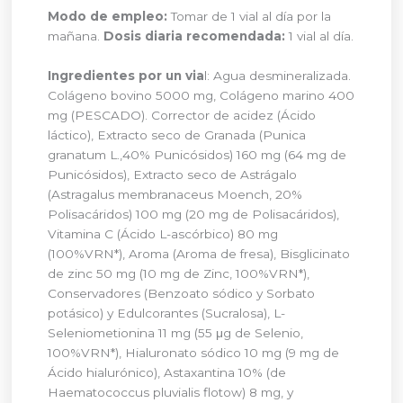
Modo de empleo:
Tomar de 1 vial al día por la
mañana.
Dosis diaria recomendada:
1 vial al día.
Ingredientes por un via
l: Agua desmineralizada.
Colágeno bovino 5000 mg, Colágeno marino 400
mg (PESCADO). Corrector de acidez (Ácido
láctico), Extracto seco de Granada (Punica
granatum L.,40% Punicósidos) 160 mg (64 mg de
Punicósidos), Extracto seco de Astrágalo
(Astragalus membranaceus Moench, 20%
Polisacáridos) 100 mg (20 mg de Polisacáridos),
Vitamina C (Ácido L-ascórbico) 80 mg
(100%VRN*), Aroma (Aroma de fresa), Bisglicinato
de zinc 50 mg (10 mg de Zinc, 100%VRN*),
Conservadores (Benzoato sódico y Sorbato
potásico) y Edulcorantes (Sucralosa), L-
Seleniometionina 11 mg (55 μg de Selenio,
100%VRN*), Hialuronato sódico 10 mg (9 mg de
Ácido hialurónico), Astaxantina 10% (de
Haematococcus pluvialis flotow) 8 mg, y