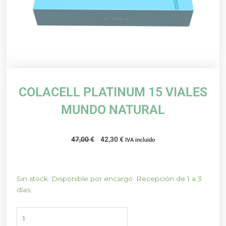
COLACELL PLATINUM 15 VIALES
MUNDO NATURAL
El
El
47,00
€
42,30
€
IVA incluido
precio
precio
original
actual
era:
es:
COLACELL
Sin stock. Disponible por encargo. Recepción de 1 a 3
47,00 €.
42,30 €.
PLATINUM
días.
15
VIALES
MUNDO