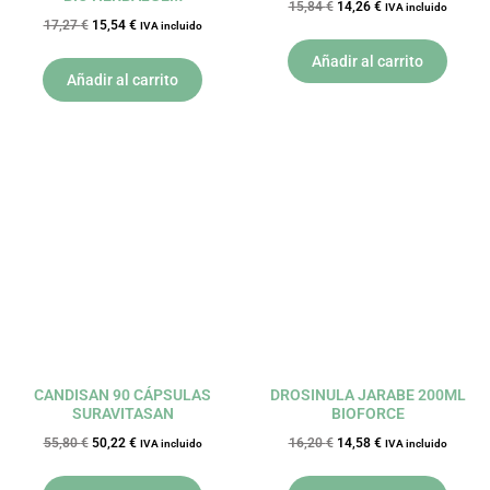
15,84
€
14,26
€
IVA incluido
17,27
€
15,54
€
IVA incluido
Añadir al carrito
Añadir al carrito
El
El
El
El
precio
precio
precio
precio
original
actual
original
actual
era:
es:
era:
es:
55,80 €.
50,22 €.
16,20 €.
14,58 €.
CANDISAN 90 CÁPSULAS
DROSINULA JARABE 200ML
SURAVITASAN
BIOFORCE
55,80
€
50,22
€
16,20
€
14,58
€
IVA incluido
IVA incluido