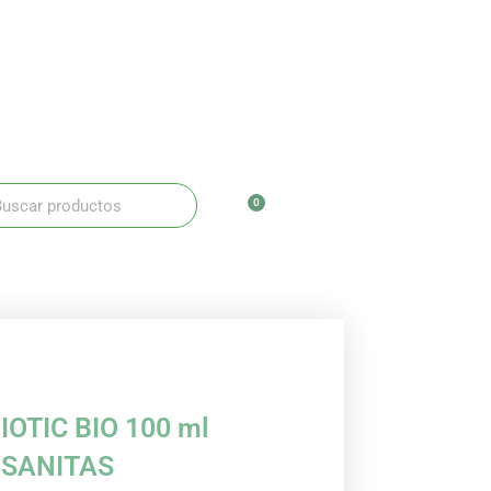
ar
scar
0
Carrito
IOTIC BIO 100 ml
SANITAS