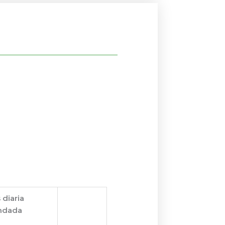
 diaria
ndada