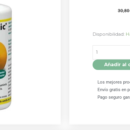
30,8
CITROBIOTIC
Disponibilidad:
H
BIO
100
ml
SANITAS
Añadir al 
cantidad
Los mejores pro
Envío gratis en 
Pago seguro gar