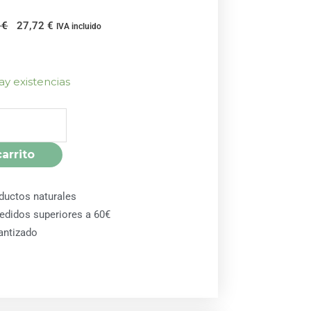
El
El
0
€
27,72
€
IVA incluido
precio
precio
original
actual
era:
es:
ay existencias
30,80 €.
27,72 €.
carrito
ductos naturales
pedidos superiores a 60€
antizado