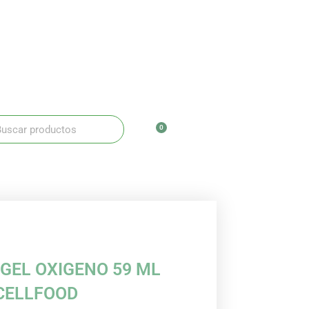
ar
scar
0
Carrito
GEL OXIGENO 59 ML
CELLFOOD