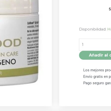
CELLFOOD
Disponibilidad:
H
GEL
OXIGENO
59
ML
Añadir al 
CELLFOOD
cantidad
Los mejores pro
Envío gratis en 
Pago seguro gar