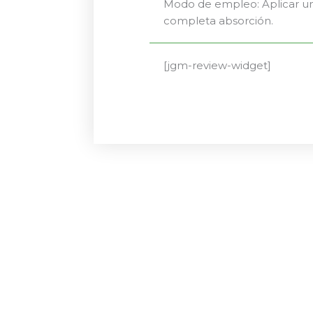
Modo de empleo: Aplicar un
completa absorción.
[jgm-review-widget]
El
El
precio
precio
original
actual
era:
es:
20,90 €.
19,86 €.