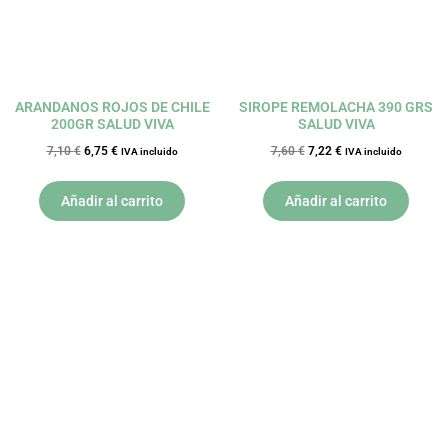
ARANDANOS ROJOS DE CHILE
SIROPE REMOLACHA 390 GRS
200GR SALUD VIVA
SALUD VIVA
7,10
€
6,75
€
7,60
€
7,22
€
IVA incluido
IVA incluido
Añadir al carrito
Añadir al carrito
El
El
El
El
precio
precio
precio
precio
original
actual
original
actual
era:
es:
era:
es:
13,52 €.
12,84 €.
25,91 €.
24,61 €.