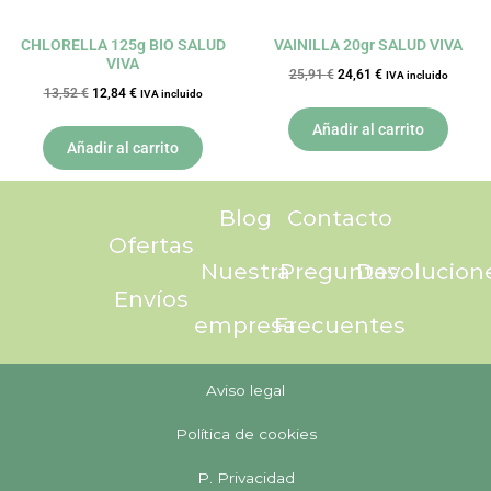
CHLORELLA 125g BIO SALUD
VAINILLA 20gr SALUD VIVA
VIVA
25,91
€
24,61
€
IVA incluido
13,52
€
12,84
€
IVA incluido
Añadir al carrito
Añadir al carrito
Blog
Contacto
Ofertas
Nuestra
Preguntas
Devolucion
Envíos
empresa
Frecuentes
Aviso legal
Política de cookies
P. Privacidad