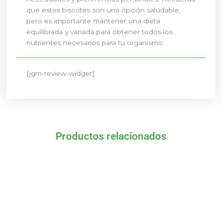
que estos biscotes son una opción saludable,
pero es importante mantener una dieta
equilibrada y variada para obtener todos los
nutrientes necesarios para tu organismo.
[jgm-review-widget]
Productos relacionados
El
El
El
El
precio
precio
precio
precio
original
actual
original
actual
era:
es:
era:
es:
7,10 €.
6,75 €.
7,60 €.
7,22 €.