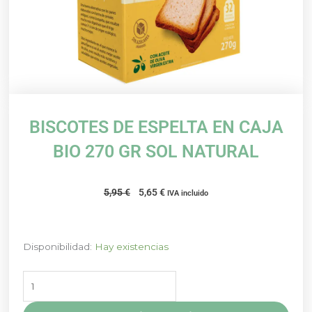
BISCOTES DE ESPELTA EN CAJA
BIO 270 GR SOL NATURAL
El
El
5,95
€
5,65
€
IVA incluido
precio
precio
original
actual
era:
es:
BISCOTES
Disponibilidad:
Hay existencias
5,95 €.
5,65 €.
DE
ESPELTA
EN
CAJA