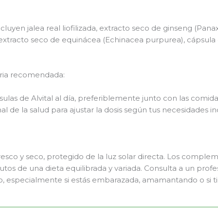
ncluyen jalea real liofilizada, extracto seco de ginseng (Pan
extracto seco de equinácea (Echinacea purpurea), cápsula 
aria recomendada:
las de Alvital al día, preferiblemente junto con las comida
l de la salud para ajustar la dosis según tus necesidades in
resco y seco, protegido de la luz solar directa. Los comple
utos de una dieta equilibrada y variada. Consulta a un profe
, especialmente si estás embarazada, amamantando o si t