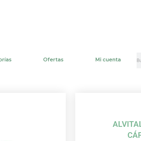
B
B
rías
Ofertas
Mi cuenta
ALVITA
CÁ