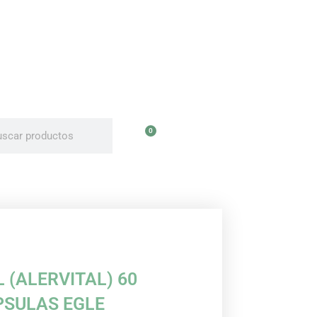
uscar
uscar
0
Carrito
L (ALERVITAL) 60
PSULAS EGLE