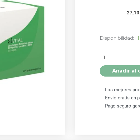
27,1
ALVITAL
Disponibilidad:
H
(ALERVITAL)
60
CÁPSULAS
EGLE
Añadir al 
cantidad
Los mejores pro
Envío gratis en 
Pago seguro gar