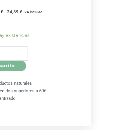
El
El
0
€
24,39
€
IVA incluido
precio
precio
original
actual
era:
es:
ay existencias
27,10 €.
24,39 €.
carrito
ductos naturales
pedidos superiores a 60€
antizado