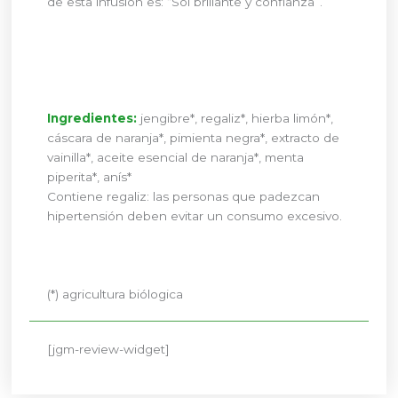
de esta infusión es: “Sol brillante y confianza”.
Ingredientes:
jengibre*, regaliz*, hierba limón*,
cáscara de naranja*, pimienta negra*, extracto de
vainilla*, aceite esencial de naranja*, menta
piperita*, anís*
Contiene regaliz: las personas que padezcan
hipertensión deben evitar un consumo excesivo.
(*) agricultura biólogica
[jgm-review-widget]