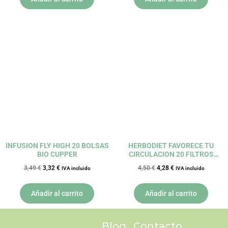
El
El
El
El
precio
precio
precio
precio
original
actual
original
actual
era:
es:
era:
es:
3,49 €.
3,32 €.
4,50 €.
4,28 €.
INFUSION FLY HIGH 20 BOLSAS
HERBODIET FAVORECE TU
BIO CUPPER
CIRCULACION 20 FILTROS
NOVA DIET
3,49
€
3,32
€
4,50
€
4,28
€
IVA incluido
IVA incluido
Añadir al carrito
Añadir al carrito
Blog
Contacto