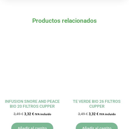
Productos relacionados
El
El
El
El
precio
precio
precio
precio
original
actual
original
actual
era:
es:
era:
es:
3,49 €.
3,32 €.
3,49 €.
3,32 €.
INFUSION SNORE AND PEACE
TE VERDE BIO 26 FILTROS
BIO 20 FILTROS CUPPER
CUPPER
3,49
€
3,32
€
3,49
€
3,32
€
IVA incluido
IVA incluido
Añadir al carrito
Añadir al carrito