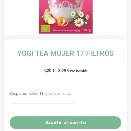
YOGI TEA MUJER 17 FILTROS
El
El
4,20
€
3,99
€
IVA incluido
precio
precio
original
actual
era:
es:
YOGI
Disponibilidad:
Hay existencias
4,20 €.
3,99 €.
TEA
MUJER
17
FILTROS
Añadir al carrito
cantidad