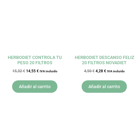
era:
es:
era:
es:
15,32 €.
14,55 €.
4,50 €.
4,28 €.
HERBODIET CONTROLA TU
HERBODIET DESCANSO FELIZ
PESO 20 FILTROS
20 FILTROS NOVADIET
15,32
€
14,55
€
4,50
€
4,28
€
IVA incluido
IVA incluido
Añadir al carrito
Añadir al carrito
El
El
El
El
precio
precio
precio
precio
original
actual
original
actual
era:
es:
era:
es:
3,49 €.
3,32 €.
3,49 €.
3,32 €.