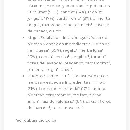
cúrcuma, hierbas y especias Ingredientes:
Cúrcuma* (55%), canela* (14%), regaliz*,
jengibre* (7%), cardamomo* (3%), pimienta
negra*, manzana*, hinojo*, macis*, cáscara
de cacao*, clavo*.
Mujer Equilibrio – Infusión ayurvédica de
hierbas y especias Ingredientes: Hojas de
frambuesa* (35%), regaliz*, hierba luisa*
(13%), canela*, melisa*, jengibre*, tomillo*,
flores de lavanda*, orégano*, cardamomo*,
pimienta negra*, clavo*.
Buenos Sueños – Infusión ayurvédica de
hierbas y especias Ingredientes: Hinojo*
(31%), flores de manzanilla* (17%), menta
piperita*, cardamomo*, melisa*, hierba
limón*, raíz de valeriana* (6%), salvia*, flores
de lavanda*, nuez moscada*.
*agricultura biólogica