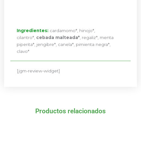
Ingredientes:
cardamomo*, hinojo*,
cilantro*,
cebada malteada*
, regaliz*, menta
piperita*, jengibre*, canela*, pimienta negra*,
clavo*
[jgm-review-widget]
Productos relacionados
El
El
El
El
precio
precio
precio
precio
original
actual
original
actual