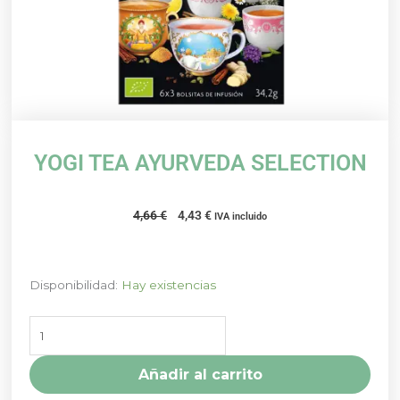
YOGI TEA AYURVEDA SELECTION
El
El
4,66
€
4,43
€
IVA incluido
precio
precio
original
actual
era:
es:
YOGI
Disponibilidad:
Hay existencias
4,66 €.
4,43 €.
TEA
AYURVEDA
SELECTION
cantidad
Añadir al carrito