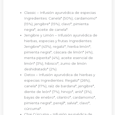
Classic – Infusión ayurvédica de especias
Ingredientes: Canela* (50%), cardamomo*
(15%), jengibre* (15%), clavo*, pimienta
negra*, aceite de canela*.
Jengibre y Limón – Infusión ayurvédica de
hierbas, especias y frutas Ingredientes:
Jengibre* (43%), regaliz*, hierba limón*,
pimienta negra*, cáscara de limón* (4%),
menta piperita* (4%), aceite esencial de
limón* (3%), hibisco*, zumo de limón
deshidratado* (2%).
Detox – Infusión ayurvédica de hierbas y
especias Ingredientes: Regaliz* (26%),
canela* (17%), raíz de bardana*, jengibre*,
diente de león* (7%), hinojo*, anís* (3%),
bayas de enebro*, cilantro*, cardamomo*,
pimienta negra*, perejil*, salvia*, clavo*,
cúrcuma*.
Chai Cúrcuma – Infusión ayurvédica de