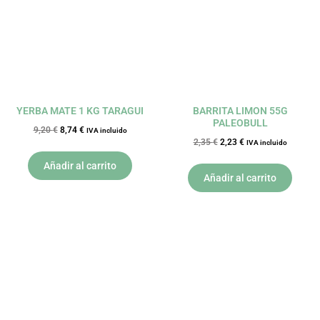
YERBA MATE 1 KG TARAGUI
BARRITA LIMON 55G
PALEOBULL
9,20
€
8,74
€
IVA incluido
2,35
€
2,23
€
IVA incluido
Añadir al carrito
Añadir al carrito
El
El
El
El
precio
precio
precio
precio
original
actual
original
actual
era:
es:
era:
es:
7,25 €.
6,89 €.
7,60 €.
7,22 €.