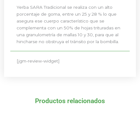
Yerba SARA Tradicional se realiza con un alto
porcentaje de goma, entre un 25 y 28 % lo que
asegura ese cuerpo característico que se
complementa con un 50% de hojas trituradas en
una granulometría de mallas 10 y 30, para que al
hincharse no obstruya el tránsito por la bombilla.
[jgm-review-widget]
Productos relacionados
El
El
El
El
precio
precio
precio
precio
original
actual
original
actual
era:
es:
era:
es:
9,20 €.
8,74 €.
2,35 €.
2,23 €.