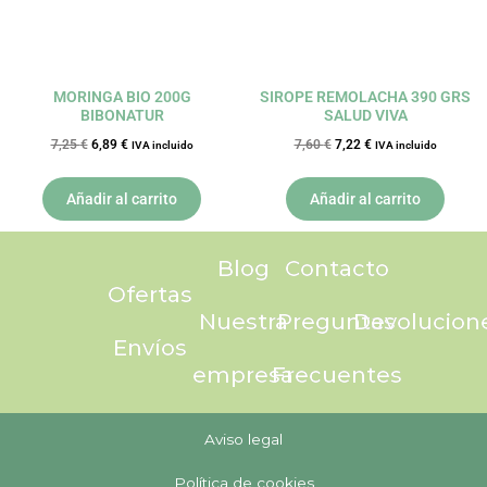
MORINGA BIO 200G
SIROPE REMOLACHA 390 GRS
BIBONATUR
SALUD VIVA
7,25
€
6,89
€
7,60
€
7,22
€
IVA incluido
IVA incluido
Añadir al carrito
Añadir al carrito
Blog
Contacto
Ofertas
Nuestra
Preguntas
Devolucion
Envíos
empresa
Frecuentes
Aviso legal
Política de cookies