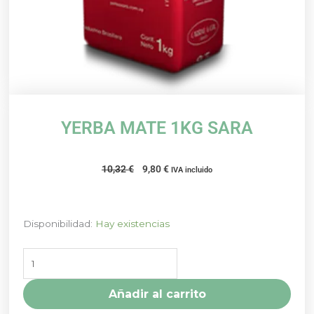
YERBA MATE 1KG SARA
El
El
10,32
€
9,80
€
IVA incluido
precio
precio
original
actual
era:
es:
YERBA
Disponibilidad:
Hay existencias
10,32 €.
9,80 €.
MATE
1KG
SARA
cantidad
Añadir al carrito