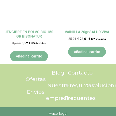
JENGIBRE EN POLVO BIO 150
VAINILLA 20gr SALUD VIVA
GR BIBONATUR
25,91
€
24,61
€
IVA incluido
3,70
€
3,52
€
IVA incluido
Añadir al carrito
Añadir al carrito
Blog
Contacto
Ofertas
Nuestra
Preguntas
Devolucion
Envíos
empresa
Frecuentes
Aviso legal