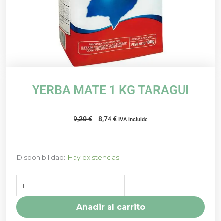
YERBA MATE 1 KG TARAGUI
El
El
9,20
€
8,74
€
IVA incluido
precio
precio
original
actual
era:
es:
YERBA
Disponibilidad:
Hay existencias
9,20 €.
8,74 €.
MATE
1
KG
TARAGUI
Añadir al carrito
cantidad