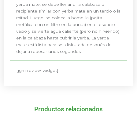
yerba mate, se debe llenar una calabaza o
recipiente similar con yerba mate en un tercio o la
mitad. Luego, se coloca la bombilla (pajita
metálica con un filtro en la punta) en el espacio
vacío y se vierte agua caliente (pero no hirviendo)
en la calabaza hasta cubrir la yerba. La yerba
mate está lista para ser disfrutada después de
dejarla reposar unos segundos.
[jgm-review-widget]
Productos relacionados
El
El
El
El
precio
precio
precio
precio