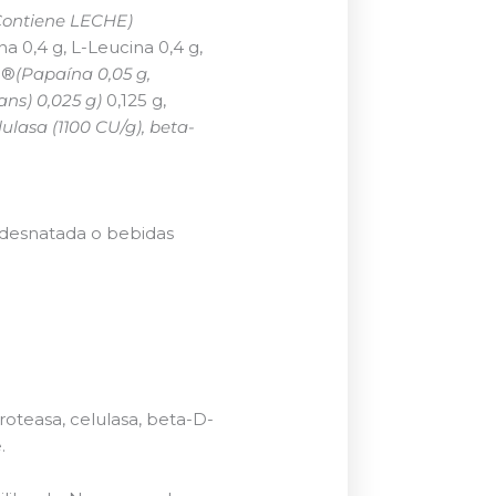
Contiene LECHE)
ina
0,4 g, L-Leucina
0,4 g,
c®
(Papaína 0,05 g,
ans) 0,025 g)
0,125 g,
ulasa (1100 CU/g), beta-
midesnatada o bebidas
oteasa, celulasa, beta-D-
.