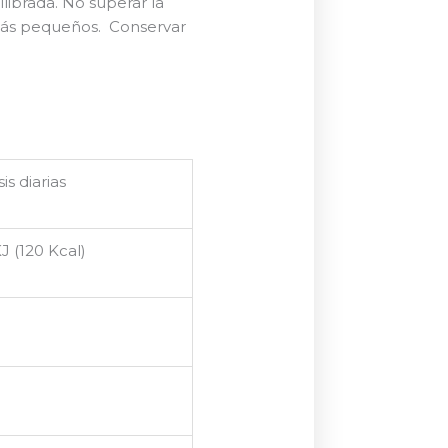
librada. No superar la
más pequeños. Conservar
is diarias
J (120 Kcal)