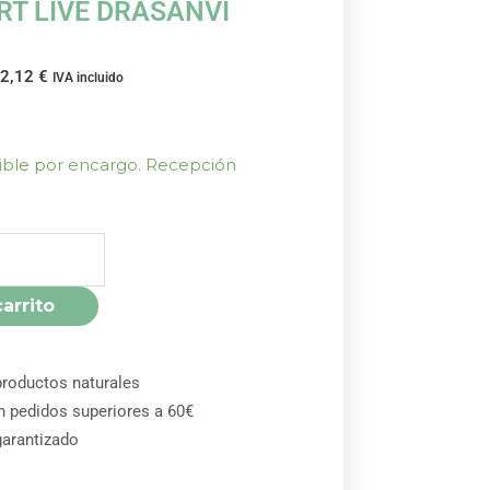
RT LIVE DRASANVI
62,12
€
IVA incluido
nible por encargo. Recepción
carrito
roductos naturales
en pedidos superiores a 60€
arantizado