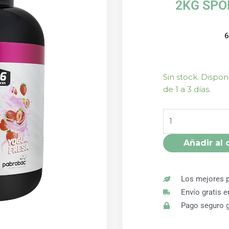
2KG SPO
WHEY
Sin stock. Dispo
PROTEIN
de 1 a 3 días.
CONCENTRADA
YOGUR
FRESA
2KG
Añadir al 
SPORT
LIVE
DRASANVI
Los mejores p
cantidad
Envío gratis 
Pago seguro g