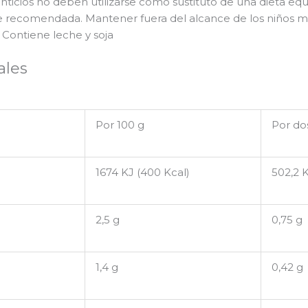
icios no deben utilizarse como sustituto de una dieta equi
te recomendada. Mantener fuera del alcance de los niños 
. Contiene leche y soja
ales
Por 100 g
Por dos
1674 KJ (400 Kcal)
502,2 K
2,5 g
0,75 g
1,4 g
0,42 g