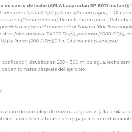
a de suero de leche (ARLA Lacprodan SP 8011 Instant)
(
JA como emulgente)
27,30 g, Aroma
(Aroma yogur)
, L-Glutam
 Espesante
(Goma xantana)
, Remolacha en polvo
, Pabroba
pore® is a registered trademark of Sabinsa (Bacillus coagul
estivas
[alfa-amilasa (24000 DU/g), proteasa (6000 PC/g), cel
/g) y lipasa (200 FIP/g)]
0,1 g, Edulcorante
(sucralosa)
o dosificador) disueltos en 250 – 300 ml de agua, leche se
 deben tomarse después del ejercicio.
)
a base de complejo de enzimas digestivas (alfa-amilasa, pr
roteína, aminoácidos, bromelaína y papaína con edulcorante