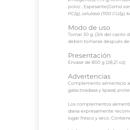
polvo
, Espesante
(Goma xa
PC/g), celulasa (1100 CU/g),
Modo de uso
Tomar 30 g. (3/4 del cacito
deben tomarse después del 
Presentación
Envase de 800 g (28,21 oz)
Advertencias
Complemento alimenticio a b
galactosidasa y lipasa) pro
Los complementos alimentici
diaria expresamente recome
lugar fresco y seco. Contien