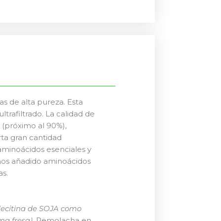
s de alta pureza. Esta
ltrafiltrado. La calidad de
 (próximo al 90%),
rta gran cantidad
aminoácidos esenciales y
hemos añadido aminoácidos
as.
lecitina de SOJA como
ma fresa)
, Remolacha en