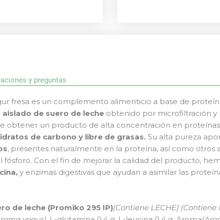
raciones y preguntas
r fresa es un complemento alimenticio a base de proteína
e
aislado de suero de leche
obtenido por microfiltración y u
e obtener un producto de alta concentración en proteínas
idratos de carbono y libre de grasas.
Su alta pureza apo
os
, presentes naturalmente en la proteína, así como otros 
l fósforo. Con el fin de mejorar la calidad del producto, 
cina,
y enzimas digestivas que ayudan a asimilar las proteín
ero de leche (Promiko 295 IP)
(Contiene LECHE) (Contiene 
Aroma yogur)
, L-glutamina
0,4 g, L-leucina
0,4 g, Aroma
(Aro