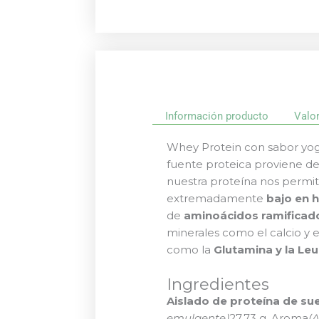
Información producto
Valo
Whey Protein con sabor yogu
fuente proteica proviene d
nuestra proteína nos permit
extremadamente
bajo en h
de
aminoácidos ramificad
minerales como el calcio y e
como la
Glutamina y la Leu
Ingredientes
Aislado de proteína de su
emulgente)
27,73 g, Aroma
(