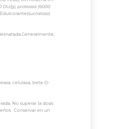
0 DU/g), proteasa (6000
, Edulcorante
(sucralosa)
midesnatada.Generalmente,
easa, celulasa, beta-D-
rada. No superar la dosis
ueños. Conservar en un