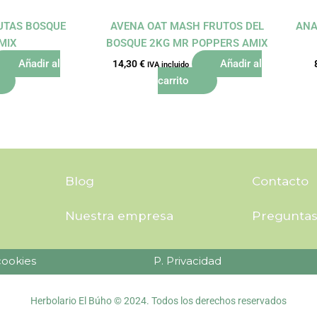
RUTAS BOSQUE
AVENA OAT MASH FRUTOS DEL
ANA
MIX
BOSQUE 2KG MR POPPERS AMIX
Añadir al
Añadir al
14,30
€
IVA incluido
carrito
Blog
Contacto
Nuestra empresa
Preguntas
cookies
P. Privacidad
Herbolario El Búho © 2024. Todos los derechos reservados