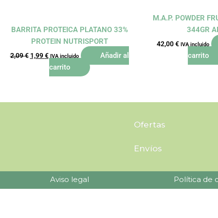
M.A.P. POWDER F
BARRITA PROTEICA PLATANO 33%
344GR A
PROTEIN NUTRISPORT
42,00
€
IVA incluido
Añadir al
carrito
2,09
€
1,99
€
IVA incluido
carrito
Ofertas
Envíos
Aviso legal
Política de 