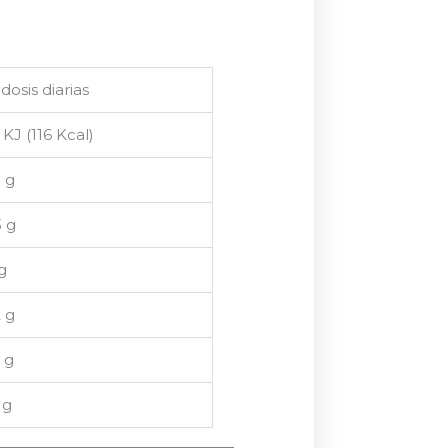
dosis diarias
KJ (116 Kcal)
3 g
3 g
g
2 g
 g
 g