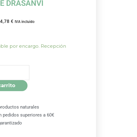
VE DRASANVI
44,78
€
IVA incluido
nible por encargo. Recepción
carrito
roductos naturales
en pedidos superiores a 60€
arantizado