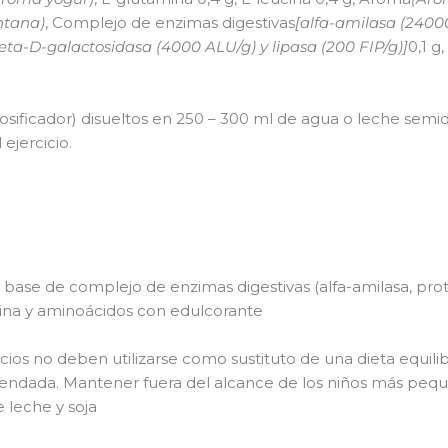
ntana)
, Complejo de enzimas digestivas
[alfa-amilasa (2400
 beta-D-galactosidasa (4000 ALU/g) y lipasa (200 FIP/g)]
0,1 g
 dosificador) disueltos en 250 – 300 ml de agua o leche se
ejercicio.
ase de complejo de enzimas digestivas (alfa-amilasa, prot
teina y aminoácidos con edulcorante
os no deben utilizarse como sustituto de una dieta equilib
ndada. Mantener fuera del alcance de los niños más peq
e leche y soja