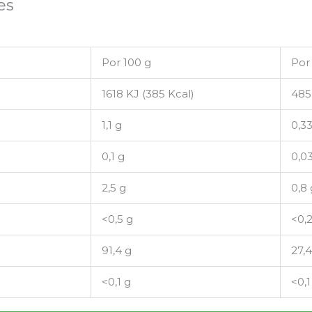
es
Por 100 g
Por 
1618 KJ (385 Kcal)
485 
1,1 g
0,3
0,1 g
0,0
2,5 g
0,8 
<0,5 g
<0,
91,4 g
27,4
<0,1 g
<0,1