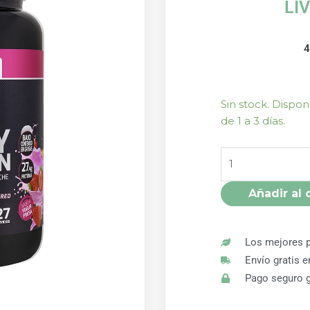
LI
WHEY
Sin stock. Dispo
PROTEIN
de 1 a 3 días.
AISLADO
YOGUR
FRESA
800G
Añadir al 
SPORT
LIVE
DRASANVI
Los mejores p
cantidad
Envío gratis 
Pago seguro g