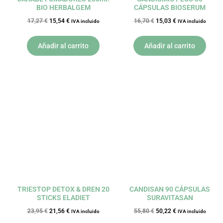
BIO HERBALGEM
CÁPSULAS BIOSERUM
17,27
€
15,54
€
16,70
€
15,03
€
IVA incluido
IVA incluido
Añadir al carrito
Añadir al carrito
El
El
El
El
precio
precio
precio
precio
original
actual
original
actual
era:
es:
era:
es:
23,95 €.
21,56 €.
55,80 €.
50,22 €.
TRIESTOP DETOX & DREN 20
CANDISAN 90 CÁPSULAS
STICKS ELADIET
SURAVITASAN
23,95
€
21,56
€
55,80
€
50,22
€
IVA incluido
IVA incluido