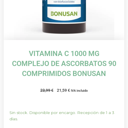
VITAMINA C 1000 MG
COMPLEJO DE ASCORBATOS 90
COMPRIMIDOS BONUSAN
El
El
23,99
€
21,59
€
IVA incluido
precio
precio
original
actual
era:
es:
VITAMINA
Sin stock. Disponible por encargo. Recepción de 1 a 3
23,99 €.
21,59 €.
C
días.
1000