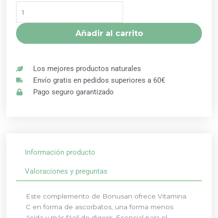
MG
COMPLEJO
DE
Añadir al carrito
ASCORBATOS
90
COMPRIMIDOS
Los mejores productos naturales
BONUSAN
Envío gratis en pedidos superiores a 60€
cantidad
Pago seguro garantizado
Información producto
Valoraciones y preguntas
Este complemento de Bonusan ofrece Vitamina
C en forma de ascorbatos, una forma menos
ácida y más fácil de digerir. Esencial para el