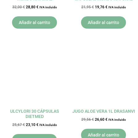
32,00
€
28,80
€
21,95
€
19,76
€
IVA incluido
IVA incluido
Añadir al carrito
Añadir al carrito
El
El
El
El
precio
precio
precio
precio
original
actual
original
actual
era:
es:
era:
es:
25,67 €.
23,10 €.
29,56 €.
26,60 €.
ULCYLORI 30 CÁPSULAS
JUGO ALOE VERA 1L DRASANVI
DIETMED
29,56
€
26,60
€
IVA incluido
25,67
€
23,10
€
IVA incluido
Añadir al carrito