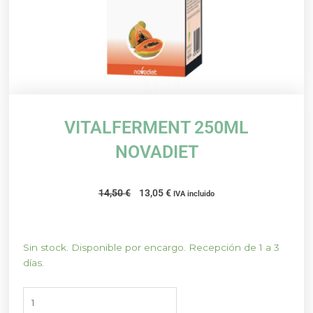
VITALFERMENT 250ML
NOVADIET
El
El
14,50
€
13,05
€
IVA incluido
precio
precio
original
actual
era:
es:
VITALFERMENT
Sin stock. Disponible por encargo. Recepción de 1 a 3
14,50 €.
13,05 €.
250ML
días.
NOVADIET
cantidad