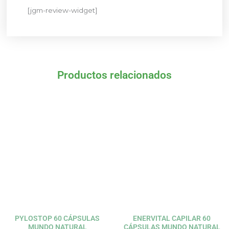
[jgm-review-widget]
Productos relacionados
El
El
El
El
precio
precio
precio
precio
original
actual
original
actual
era:
es:
era:
es:
32,00 €.
28,80 €.
21,95 €.
19,76 €.
PYLOSTOP 60 CÁPSULAS
ENERVITAL CAPILAR 60
MUNDO NATURAL
CÁPSULAS MUNDO NATURAL