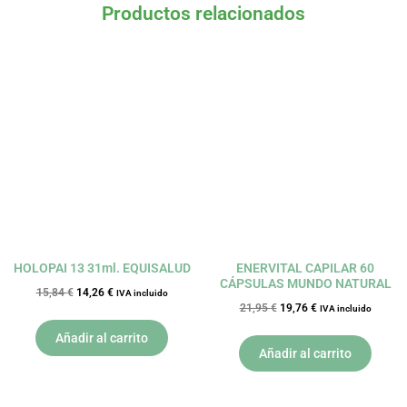
Productos relacionados
El
El
El
El
precio
precio
precio
precio
original
actual
original
actual
era:
es:
era:
es:
15,84 €.
14,26 €.
21,95 €.
19,76 €.
HOLOPAI 13 31ml. EQUISALUD
ENERVITAL CAPILAR 60
CÁPSULAS MUNDO NATURAL
15,84
€
14,26
€
IVA incluido
21,95
€
19,76
€
IVA incluido
Añadir al carrito
Añadir al carrito