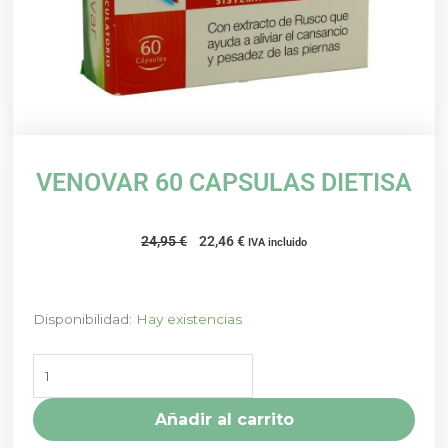
VENOVAR 60 CAPSULAS DIETISA
El
El
24,95
€
22,46
€
IVA incluido
precio
precio
original
actual
era:
es:
VENOVAR
Disponibilidad:
Hay existencias
24,95 €.
22,46 €.
60
CAPSULAS
DIETISA
cantidad
Añadir al carrito