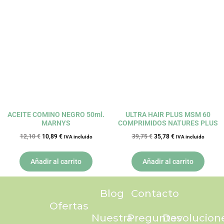
El
El
El
El
precio
precio
precio
precio
original
actual
original
actual
era:
es:
era:
es:
12,10 €.
10,89 €.
39,75 €.
35,78 €.
ACEITE COMINO NEGRO 50ml.
ULTRA HAIR PLUS MSM 60
MARNYS
COMPRIMIDOS NATURES PLUS
12,10
€
10,89
€
39,75
€
35,78
€
IVA incluido
IVA incluido
Añadir al carrito
Añadir al carrito
Blog
Contacto
Ofertas
Nuestra
Preguntas
Devolucion