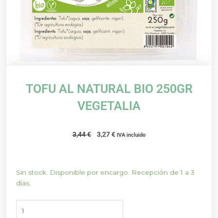
TOFU AL NATURAL BIO 250GR
VEGETALIA
El
El
3,44
€
3,27
€
IVA incluido
precio
precio
original
actual
era:
es:
TOFU
Sin stock. Disponible por encargo. Recepción de 1 a 3
3,44 €.
3,27 €.
AL
días.
NATURAL
BIO
250GR