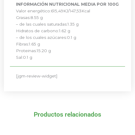
INFORMACIÓN NUTRICIONAL MEDIA POR 100G
Valor energético:
615,49KJ/147,53Kcal
Grasas:
8.55 g
– de las cuales saturadas:
1.35 g
Hidratos de carbono:
1.62 g
– de los cuales azúcares:
0.1 g
Fibras:
1.65 g
Proteinas:
15.20 g
Sal:
0.1 g
[jgm-review-widget]
Productos relacionados
El
El
El
El