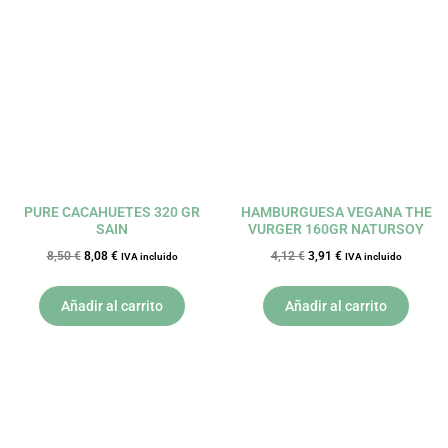
precio
precio
precio
precio
original
actual
original
actual
era:
es:
era:
es:
8,50 €.
8,08 €.
4,12 €.
3,91 €.
PURE CACAHUETES 320 GR
HAMBURGUESA VEGANA THE
SAIN
VURGER 160GR NATURSOY
8,50
€
8,08
€
4,12
€
3,91
€
IVA incluido
IVA incluido
Añadir al carrito
Añadir al carrito
El
El
El
El
precio
precio
precio
precio
original
actual
original
actual
era:
es:
era:
es:
13,25 €.
12,59 €.
7,39 €.
7,02 €.