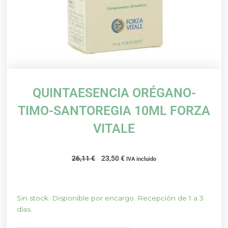
QUINTAESENCIA ORÉGANO-
TIMO-SANTOREGIA 10ML FORZA
VITALE
El
El
26,11
€
23,50
€
IVA incluido
precio
precio
original
actual
era:
es:
QUINTAESENCIA
Sin stock. Disponible por encargo. Recepción de 1 a 3
26,11 €.
23,50 €.
ORÉGANO-
días.
TIMO-