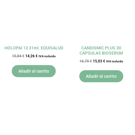
15,84 €.
14,26 €.
16,70 €.
15,03 €.
HOLOPAI 13 31ml. EQUISALUD
CANDISMIC PLUS 30
CÁPSULAS BIOSERUM
15,84
€
14,26
€
IVA incluido
16,70
€
15,03
€
IVA incluido
Añadir al carrito
Añadir al carrito
El
El
El
El
precio
precio
precio
precio
original
actual
original
actual
era:
es:
era:
es:
21,95 €.
19,76 €.
29,56 €.
26,60 €.