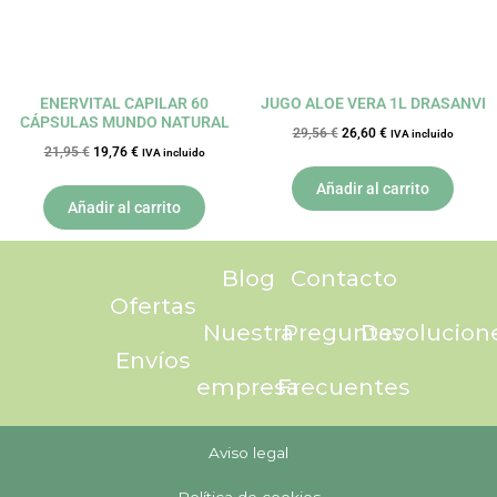
ENERVITAL CAPILAR 60
JUGO ALOE VERA 1L DRASANVI
CÁPSULAS MUNDO NATURAL
29,56
€
26,60
€
IVA incluido
21,95
€
19,76
€
IVA incluido
Añadir al carrito
Añadir al carrito
Blog
Contacto
Ofertas
Nuestra
Preguntas
Devolucion
Envíos
empresa
Frecuentes
Aviso legal
Política de cookies