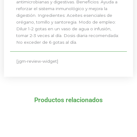
antimicrobianas y digestivas. Beneficios: Ayuda a
reforzar el sistema inmunológico y mejora la
digestión. Ingredientes: Aceites esenciales de
orégano, tomillo y santoregia. Modo de empleo:
Diluir 1-2 gotas en un vaso de agua o infusión,
tomar 2-3 veces al día. Dosis diaria recomendada:
No exceder de 6 gotas al día.
[jgm-review-widget]
Productos relacionados
El
El
El
El
precio
precio
precio
precio
original
actual
original
actual
era:
es:
era:
es: