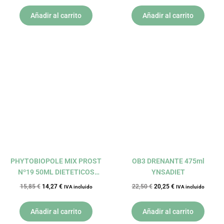
Añadir al carrito
Añadir al carrito
El
El
El
El
precio
precio
precio
precio
original
actual
original
actual
era:
es:
era:
es:
15,85 €.
14,27 €.
22,50 €.
20,25 €.
PHYTOBIOPOLE MIX PROST
OB3 DRENANTE 475ml
Nº19 50ML DIETETICOS
YNSADIET
INTERSA
15,85
€
14,27
€
22,50
€
20,25
€
IVA incluido
IVA incluido
Añadir al carrito
Añadir al carrito