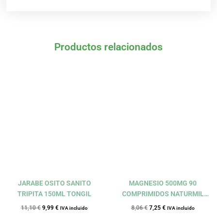
Productos relacionados
El
El
El
El
precio
precio
precio
precio
original
actual
original
actual
era:
es:
era:
es:
11,10 €.
9,99 €.
8,06 €.
7,25 €.
JARABE OSITO SANITO
MAGNESIO 500MG 90
TRIPITA 150ML TONGIL
COMPRIMIDOS NATURMIL
DIETMED
11,10
€
9,99
€
8,06
€
7,25
€
IVA incluido
IVA incluido