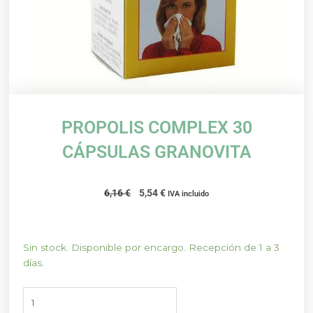
PROPOLIS COMPLEX 30
CÁPSULAS GRANOVITA
El
El
6,16
€
5,54
€
IVA incluido
precio
precio
original
actual
era:
es:
PROPOLIS
Sin stock. Disponible por encargo. Recepción de 1 a 3
6,16 €.
5,54 €.
COMPLEX
días.
30
CÁPSULAS
GRANOVITA