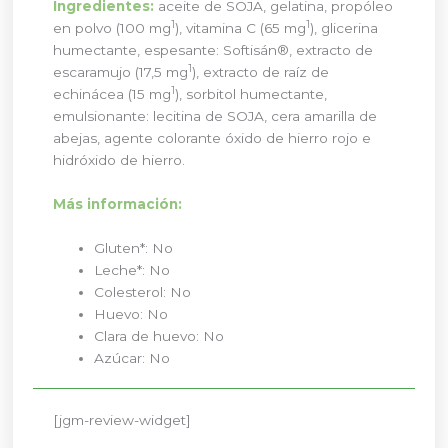
Ingredientes:
aceite de SOJA, gelatina, propóleo
1
1
en polvo (100 mg
), vitamina C (65 mg
), glicerina
humectante, espesante: Softisán®, extracto de
1
escaramujo (17,5 mg
), extracto de raíz de
1
echinácea (15 mg
), sorbitol humectante,
emulsionante: lecitina de SOJA, cera amarilla de
abejas, agente colorante óxido de hierro rojo e
hidróxido de hierro.
Más información:
Gluten*: No
Leche*: No
Colesterol: No
Huevo: No
Clara de huevo: No
Azúcar: No
[jgm-review-widget]